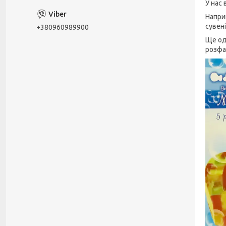
У нас
Напри
сувен
+380960989900
Ще од
розфа