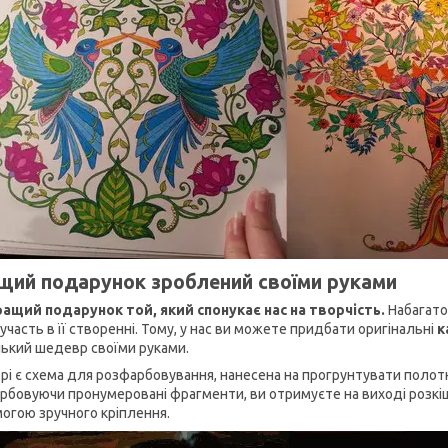
щий подарунок зроблений своїми руками
ащий подарунок той, який спонукає нас на творчість.
Набагато
участь в її створенні. Тому, у нас ви можете придбати оригінальні
к
ький шедевр своїми руками.
орі є схема для розфарбовування, нанесена на прогрунтувати полотн
рбовуючи пронумеровані фрагменти, ви отримуєте на виході розкішн
огою зручного кріплення.