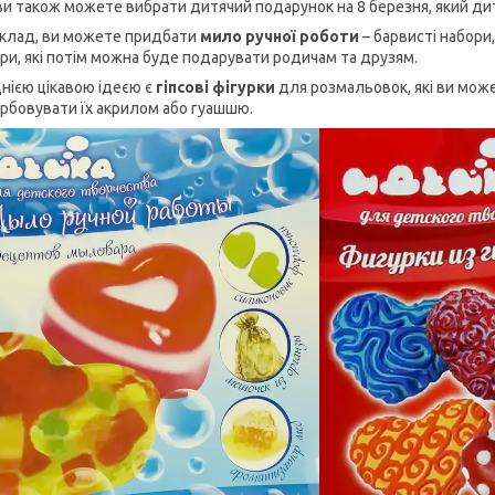
 ви також можете вибрати дитячий подарунок на 8 березня, який д
клад, ви можете придбати
мило ручної роботи
– барвисті набори
іри, які потім можна буде подарувати родичам та друзям.
нією цікавою ідеєю є
гіпсові фігурки
для розмальовок, які ви може
рбовувати їх акрилом або гуашшю.