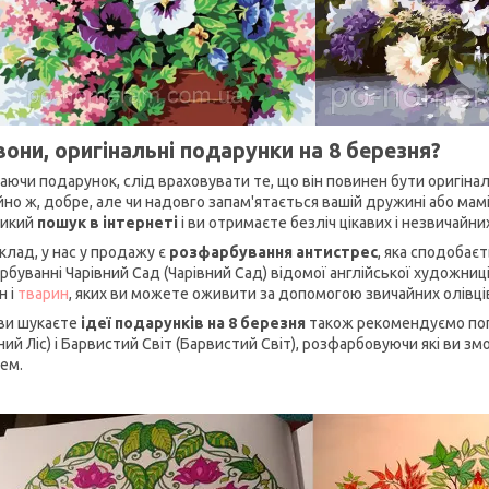
вони, оригінальні подарунки на 8 березня?
аючи подарунок, слід враховувати те, що він повинен бути оригінал
йно ж, добре, але чи надовго запам'ятається вашій дружині або ма
ликий
пошук в інтернеті
і ви отримаєте безліч цікавих і незвичайних
клад, у нас у продажу є
розфарбування антистрес
, яка сподобаєт
рбуванні Чарівний Сад (Чарівний Сад) відомої англійської художниці
н і
тварин
, яких ви можете оживити за допомогою звичайних олівці
ви шукаєте
ідеї подарунків на 8 березня
також рекомендуємо по
ний Ліс) і Барвистий Світ (Барвистий Світ), розфарбовуючи які ви 
ем.