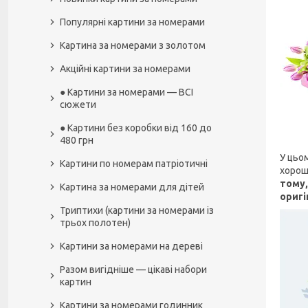
Популярні картини за номерами
Картина за номерами з золотом
Акційні картини за номерами
● Картини за номерами — ВСІ
сюжети
● Картини без коробки від 160 до
480 грн
У цьо
Картини по номерам патріотичні
хорош
тому,
Картина за номерами для дітей
оригі
Триптихи (картини за номерами із
трьох полотен)
Картини за номерами на дереві
Разом вигідніше — цікаві набори
картин
Картини за номерами годинник