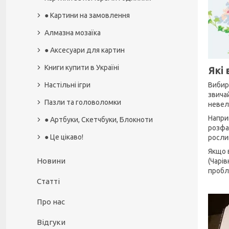
● Картини на замовлення
Алмазна мозаїка
● Аксесуари для картин
Книги купити в Україні
Які 
Настільні ігри
Вибир
звича
Пазли та головоломки
неве
Напри
● Артбуки, Скетчбуки, Блокноти
розфа
● Це цікаво!
росли
Якщо 
Новини
(Чарів
пробл
Статті
Про нас
Відгуки