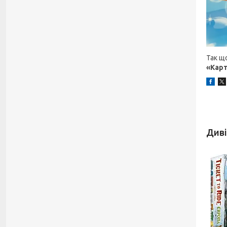
Так щ
«Кар