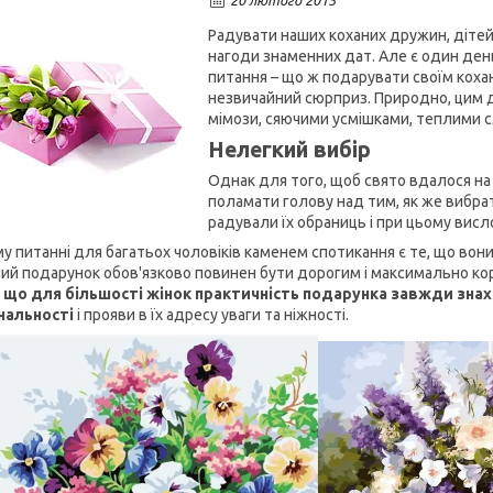
20 лютого 2015
Радувати наших коханих дружин, дітей 
нагоди знаменних дат. Але є один день 
питання – що ж подарувати своїм кохан
незвичайний сюрприз. Природно, цим 
мімози, сяючими усмішками, теплими 
Нелегкий вибір
Однак для того, щоб свято вдалося на
поламати голову над тим, як же вибра
радували їх обраниць і при цьому вис
му питанні для багатьох чоловіків каменем спотикання є те, що во
ий подарунок обов'язково повинен бути дорогим і максимально кор
 що для більшості жінок практичність подарунка завжди знах
нальності
і прояви в їх адресу уваги та ніжності.