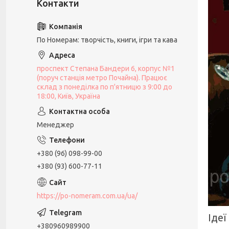
По Номерам: творчість, книги, ігри та кава
проспект Степана Бандери 6, корпус №1
(поруч станція метро Почайна). Працює
склад з понеділка по п'ятницю з 9:00 до
18:00, Київ, Україна
Менеджер
+380 (96) 098-99-00
+380 (93) 600-77-11
https://po-nomeram.com.ua/ua/
Ідеї
+380960989900