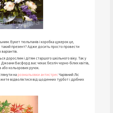
ьним. Букет тюльпанів і коробка цукерок це,
мі такий презент? Адже досить просто провести
 варіантів.
ься дорослим і дітям старшого шкільного віку. Так у
 Джоани Басфорд вас чекає безліч чорно-білих квітів,
в або кольорових ручок.
глянути на
розмальовки антистрес
Чарівний Ліс
зможете відволіктися від щоденних турбот і дрібних