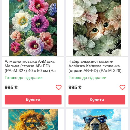
Алмазна мозаїка АлМазка
Набір алмазної мозаїки
Мальви (стрази AB+FD)
АлМазка Квіткова схованка
(PАлМ-327) 40 х 50 см (На
(стрази AB+FD) (PАлМ-326)
підрамнику)
40 х 50 см (На підрамнику)
Готово до відправки
Готово до відправки
995
995
₴
₴
Купити
Купити