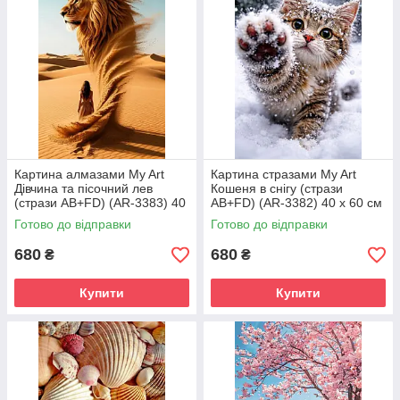
Картина алмазами My Art
Картина стразами My Art
Дівчина та пісочний лев
Кошеня в снігу (стрази
(стрази AB+FD) (AR-3383) 40
AB+FD) (AR-3382) 40 х 60 см
х 60 см (На підрамнику)
(На підрамнику)
Готово до відправки
Готово до відправки
680
680
₴
₴
Купити
Купити