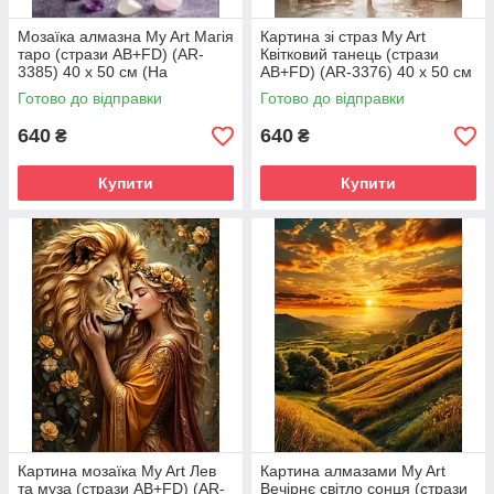
Мозаїка алмазна My Art Магія
Картина зі страз My Art
таро (стрази AB+FD) (AR-
Квітковий танець (стрази
3385) 40 х 50 см (На
AB+FD) (AR-3376) 40 х 50 см
підрамнику)
(На підрамнику)
Готово до відправки
Готово до відправки
640
640
₴
₴
Купити
Купити
Картина мозаїка My Art Лев
Картина алмазами My Art
та муза (стрази AB+FD) (AR-
Вечірнє світло сонця (стрази