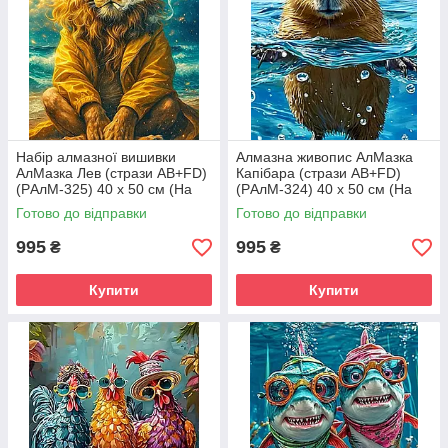
Набір алмазної вишивки
Алмазна живопис АлМазка
АлМазка Лев (стрази AB+FD)
Капібара (стрази AB+FD)
(PАлМ-325) 40 х 50 см (На
(PАлМ-324) 40 х 50 см (На
підрамнику)
підрамнику)
Готово до відправки
Готово до відправки
995
995
₴
₴
Купити
Купити