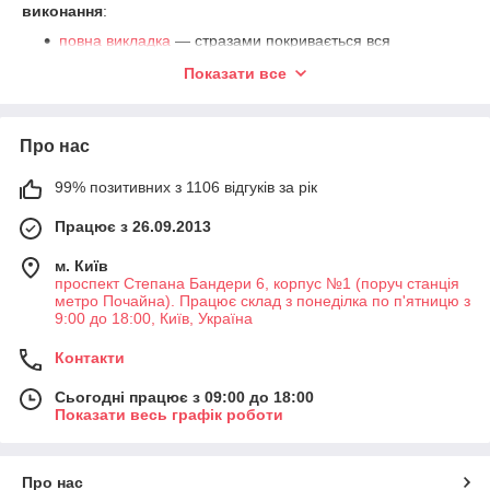
виконання
:
повна викладка
— стразами покривається вся
поверхня;
Показати все
часткове заповнення
або як її ще називають 5D, 3D
— викладаються тільки окремі елементи, наприклад
ваза з букетом, сукня дівчини або павич в тропічному
Про нас
лісі.
на підрамнику
або з полотнами, які необхідно буде
99% позитивних з 1106 відгуків за рік
оформити в
багетні рами
.
Працює з 26.09.2013
м. Київ
проспект Степана Бандери 6, корпус №1 (поруч станція
метро Почайна). Працює склад з понеділка по п'ятницю з
9:00 до 18:00, Київ, Україна
Контакти
Сьогодні працює з 09:00 до 18:00
Показати весь графік роботи
Про нас