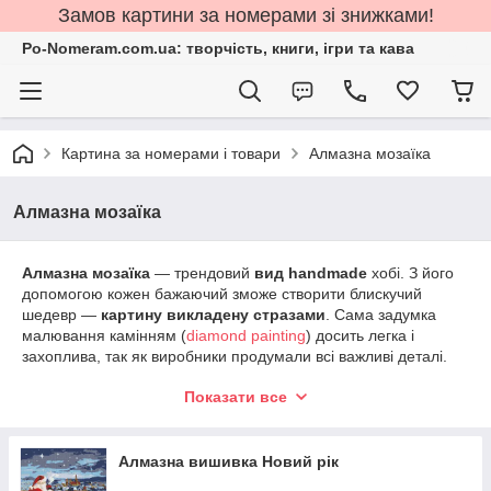
Замов картини за номерами зі знижками!
Po-Nomeram.com.ua: творчість, книги, ігри та кава
Картина за номерами і товари
Алмазна мозаїка
Алмазна мозаїка
Алмазна мозаїка
— трендовий
вид handmade
хобі. З його
допомогою кожен бажаючий зможе створити блискучий
шедевр —
картину викладену стразами
. Сама задумка
малювання камінням (
diamond painting
) досить легка і
захоплива, так як виробники продумали всі важливі деталі.
У набір картини зі страз укомплектовано всі інструменти:
Показати все
полотно зі схемою (воно схоже з ключами для
вишивання хрестиком) з нанесеним шаром клею;
Алмазна вишивка Новий рік
камінці різної форми:
квадратні
або
круглі
;