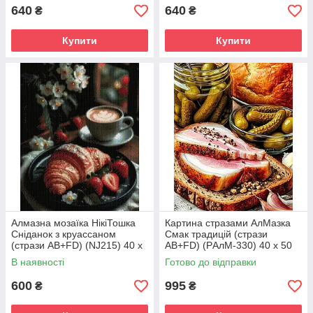
640
640
₴
₴
Купити
Купити
Алмазна мозаїка НікіТошка
Картина стразами АлМазка
Сніданок з круассаном
Смак традицій (стрази
(стрази AB+FD) (NJ215) 40 х
AB+FD) (PАлМ-330) 40 х 50
50 см (На підрамнику)
см (На підрамнику)
В наявності
Готово до відправки
600
995
₴
₴