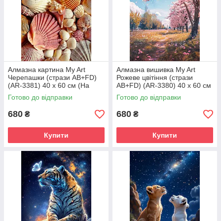
Алмазна картина My Art
Алмазна вишивка My Art
Черепашки (стрази AB+FD)
Рожеве цвітіння (стрази
(AR-3381) 40 х 60 см (На
AB+FD) (AR-3380) 40 х 60 см
підрамнику)
(На підрамнику)
Готово до відправки
Готово до відправки
680
680
₴
₴
Купити
Купити