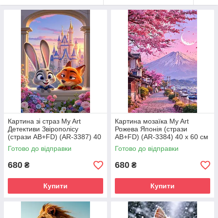
Картина зі страз My Art
Картина мозаїка My Art
Детективи Звірополісу
Рожева Японія (стрази
(стрази AB+FD) (AR-3387) 40
AB+FD) (AR-3384) 40 х 60 см
х 60 см (На підрамнику)
(На підрамнику)
Готово до відправки
Готово до відправки
680
680
₴
₴
Купити
Купити