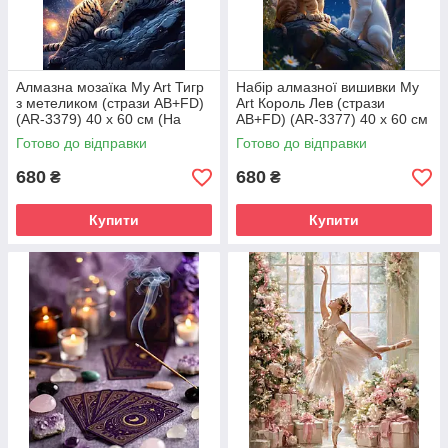
Алмазна мозаїка My Art Тигр
Набір алмазної вишивки My
з метеликом (стрази AB+FD)
Art Король Лев (стрази
(AR-3379) 40 х 60 см (На
AB+FD) (AR-3377) 40 х 60 см
підрамнику)
(На підрамнику)
Готово до відправки
Готово до відправки
680
680
₴
₴
Купити
Купити