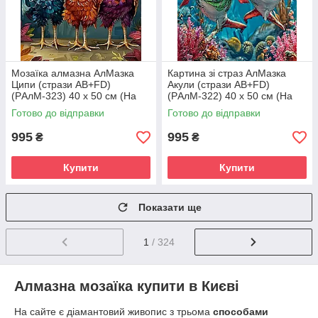
Мозаїка алмазна АлМазка
Картина зі страз АлМазка
Ципи (стрази AB+FD)
Акули (стрази AB+FD)
(PАлМ-323) 40 х 50 см (На
(PАлМ-322) 40 х 50 см (На
підрамнику)
підрамнику)
Готово до відправки
Готово до відправки
995
995
₴
₴
Купити
Купити
Показати ще
1
/ 324
Алмазна мозаїка купити в Києві
На сайте є діамантовий живопис з трьома
способами