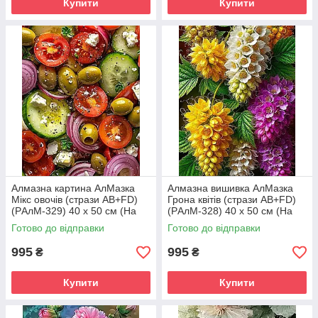
Купити
Купити
Алмазна картина АлМазка
Алмазна вишивка АлМазка
Мікс овочів (стрази AB+FD)
Грона квітів (стрази AB+FD)
(PАлМ-329) 40 х 50 см (На
(PАлМ-328) 40 х 50 см (На
підрамнику)
підрамнику)
Готово до відправки
Готово до відправки
995
995
₴
₴
Купити
Купити