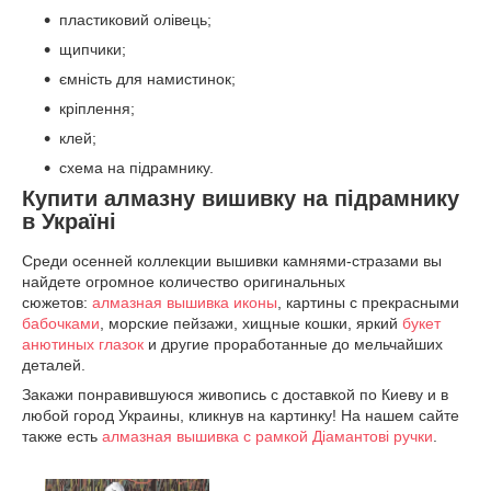
пластиковий олівець;
щипчики;
ємність для намистинок;
кріплення;
клей;
схема на підрамнику.
Купити алмазну вишивку на підрамнику
в Україні
Среди осенней коллекции вышивки камнями-стразами вы
найдете огромное количество оригинальных
сюжетов:
алмазная вышивка иконы
, картины с прекрасными
бабочками
, морские пейзажи, хищные кошки, яркий
букет
анютиных глазок
и другие проработанные до мельчайших
деталей.
Закажи понравившуюся живопись с доставкой по Киеву и в
любой город Украины, кликнув на картинку! На нашем сайте
также есть
алмазная вышивка с рамкой Діамантові ручки
.