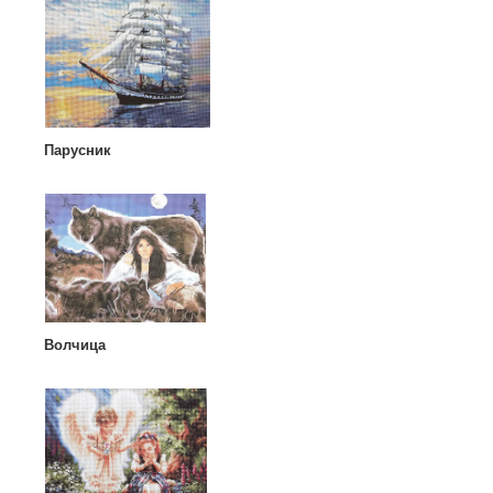
Парусник
Волчица