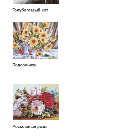
Голубоглазый кот
Подсолнухи
Роскошные розы