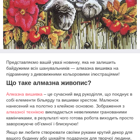
Представляємо вашій увазі новинку, яка не залишить
байдужими всіх шанувальників — алмазна вишивка на
підрамнику з дивовижними кольоровими ілюстраціями!
Що таке алмазна живопис?
Алмазна вишивка
– це сучасний вид рукоділля, що поєднує в
собі елементи більярду та вишивки хрестом. Малюнок
нанесений на полотно з клейкою основою. Зображення з
алмазної технікою
викладається невеликими гранованими
камінчиками, в результаті чого готова робота виходить просто
заворожуюче об'ємної і блискучою!
Якщо ви любите створювати своїми руками крутий декор для
вашого будинку або шукайте подарунок для творчої людини,