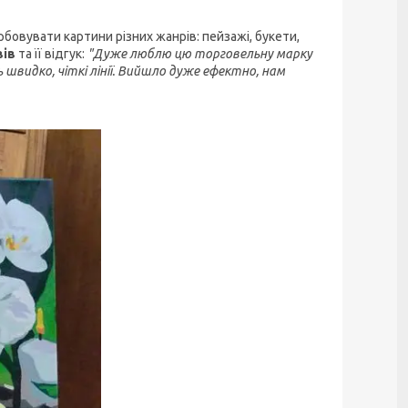
овувати картини різних жанрів: пейзажі, букети,
вів
та її відгук:
"Дуже люблю цю торговельну марку
швидко, чіткі лінії. Вийшло дуже ефектно, нам