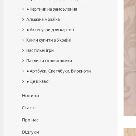
● Картини на замовлення
Алмазна мозаїка
● Аксесуари для картин
Книги купити в Україні
Настільні ігри
Пазли та головоломки
● Артбуки, Скетчбуки, Блокноти
● Це цікаво!
Новини
Статті
Про нас
Відгуки