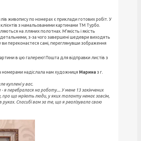
ів живопису по номерах є приклади готових робіт. У
х клієнтів з намальованими картинами ТМ Турбо.
яються на лляних полотнах. М'якість і якість
детальними, з-за чого завершені шедеври виходять
му ви переконаєтеся самі, переглянувши зображення
 картини в цю галерею! Пошта для відправки листів з
за номерами надіслала нам художниця
Марина
з г.
е куплені у вас.
- я перебралася на роботу.... У мене 13 закінчених
те, про що мріють люди, у яких таланту немає зовсім,
 руках. Спасибі вам за те, що я реалізувала свою