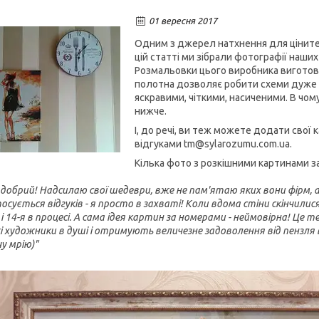
01 вересня 2017
Одним з джерел натхнення для цінител
цій статті ми зібрали фотографії наши
Розмальовки цього виробника виготовл
полотна дозволяє робити схеми дуже 
яскравими, чіткими, насиченими. В чо
нижче.
І, до речі, ви теж можете додати свої
відгуками tm@sylarozumu.com.ua.
Кілька фото з розкішними картинами 
добрий! Надсилаю свої шедеври, вже не пам'ятаю яких вони фірм, ал
сується відгуків - я просто в захваті! Коли вдома стіни скінчилися 
і 14-я в процесі. А сама ідея картин за номерами - неймовірна! Це 
і художники в душі і отримують величезне задоволення від пензля в
у мрію)"