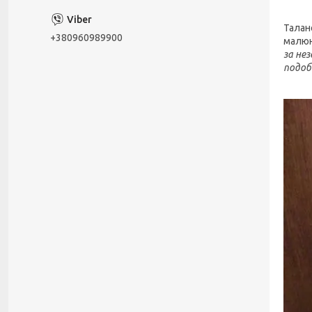
Талан
+380960989900
малюн
за не
подоб