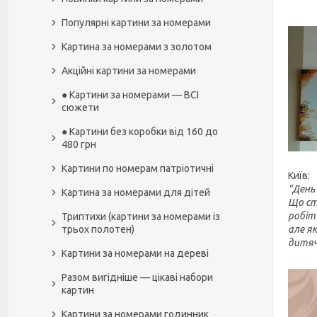
Популярні картини за номерами
Картина за номерами з золотом
Акційні картини за номерами
● Картини за номерами — ВСІ
сюжети
● Картини без коробки від 160 до
480 грн
Картини по номерам патріотичні
Київ:
"День 
Картина за номерами для дітей
Що сто
робіт 
Триптихи (картини за номерами із
трьох полотен)
але як
дитяч
Картини за номерами на дереві
Разом вигідніше — цікаві набори
картин
Картини за номерами годинник