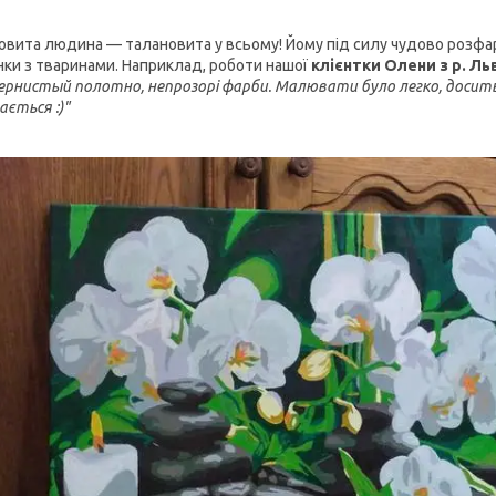
овита людина — талановита у всьому! Йому під силу чудово розфарб
ки з тваринами. Наприклад, роботи нашої
клієнтки Олени з р. Ль
зернистый полотно, непрозорі фарби. Малювати було легко, досить 
ається :)"