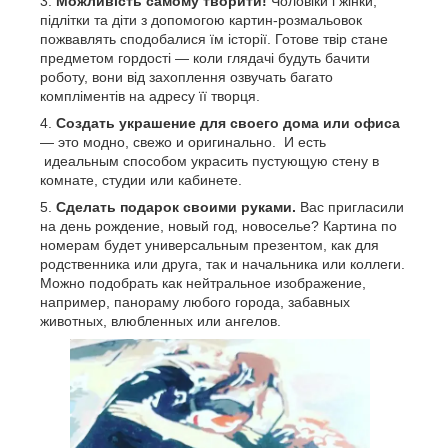
Можливість самому творити!
Чоловіки і жінки,
підлітки та діти з допомогою картин-розмальовок
пожвавлять сподобалися їм історії. Готове твір стане
предметом гордості — коли глядачі будуть бачити
роботу, вони від захоплення озвучать багато
компліментів на адресу її творця.
Создать украшение для своего дома или офиса
— это модно, свежо и оригинально. И есть
идеальным способом украсить пустующую стену в
комнате, студии или кабинете.
Сделать подарок своими руками.
Вас пригласили
на день рождение, новый год, новоселье? Картина по
номерам будет универсальным презентом, как для
родственника или друга, так и начальника или коллеги.
Можно подобрать как нейтральное изображение,
например, панораму любого города, забавных
животных, влюбленных или ангелов.