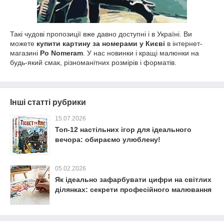
Такі чудові пропозиції вже давно доступні і в Україні. Ви
можете
купити картину за номерами у Києві
в інтернет-
магазині
Po Nomeram
. У нас новинки і кращі малюнки на
будь-який смак, різноманітних розмірів і форматів.
Інші статті рубрики
15.07.2026
Топ-12 настільних ігор для ідеального
вечора: обираємо улюблену!
05.02.2026
Як ідеально зафарбувати цифри на світлих
ділянках: секрети професійного малювання