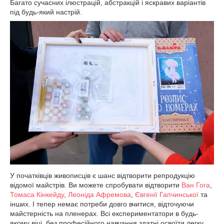
Багато сучасних ілюстрацій, абстракцій і яскравих варіантів
під будь-який настрій.
У початківців живописців є шанс відтворити репродукцію
відомої майстрів. Ви можете спробувати відтворити
Ван Гога
,
Томаса Кінкейду
,
Леоніда Афремова
,
Євгенії Гапчинської
та
інших. І тепер немає потреби довго вчитися, відточуючи
майстерність на пленерах. Всі експериментатори в будь-
якому віці, без професійного навчання здатні освоїти легку