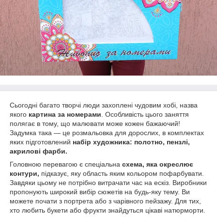
Сьогодні багато творчі люди захоплені чудовим хобі, назва
якого
картина за номерами
. Особливість цього заняття
полягає в тому, що малювати може кожен бажаючий!
Задумка така — це розмальовка для дорослих, в комплектах
яких підготовлений
набір художника: полотно, пензлі,
акрилові фарби.
Головною перевагою є спеціальна
схема, яка окреслює
контури,
підказує, яку область яким кольором пофарбувати.
Завдяки цьому не потрібно витрачати час на ескіз. Виробники
пропонують широкий вибір сюжетів на будь-яку тему. Ви
можете почати з портрета або з чарівного пейзажу. Для тих,
хто любить букети або фрукти знайдуться цікаві натюрморти.