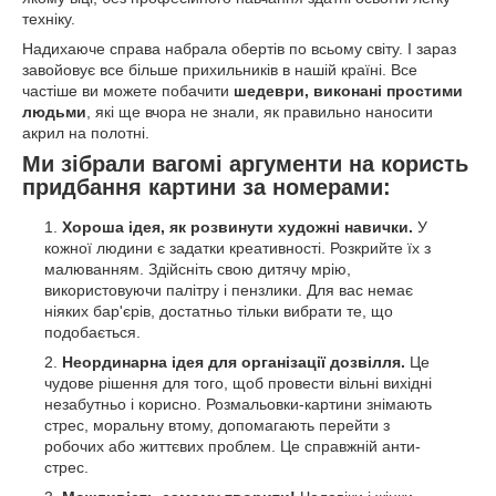
техніку.
Надихаюче справа набрала обертів по всьому світу. І зараз
завойовує все більше прихильників в нашій країні. Все
частіше ви можете побачити
шедеври, виконані простими
людьми
, які ще вчора не знали, як правильно наносити
акрил на полотні.
Ми зібрали вагомі аргументи на користь
придбання картини за номерами:
Хороша ідея, як розвинути художні навички.
У
кожної людини є задатки креативності. Розкрийте їх з
малюванням. Здійсніть свою дитячу мрію,
використовуючи палітру і пензлики. Для вас немає
ніяких бар'єрів, достатньо тільки вибрати те, що
подобається.
Неординарна ідея для організації дозвілля.
Це
чудове рішення для того, щоб провести вільні вихідні
незабутньо і корисно. Розмальовки-картини знімають
стрес, моральну втому, допомагають перейти з
робочих або життєвих проблем. Це справжній анти-
стрес.