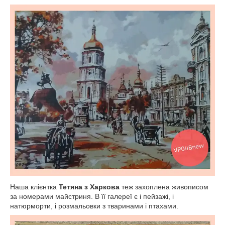
Наша клієнтка
Тетяна з Харкова
теж захоплена живописом
за номерами майстриня. В її галереї є і пейзажі, і
натюрморти, і розмальовки з тваринами і птахами.