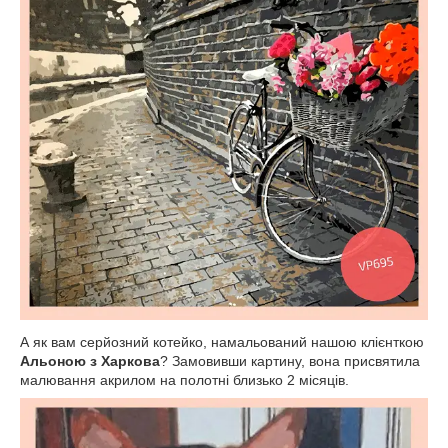
А як вам серйозний котейко, намальований нашою клієнткою
Альоною з Харкова
? Замовивши картину, вона присвятила
малювання акрилом на полотні близько 2 місяців.