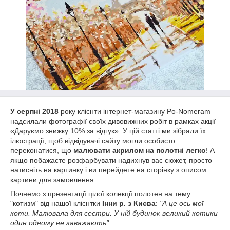
У серпні 2018
року клієнти інтернет-магазину Po-Nomeram
надсилали фотографії своїх дивовижних робіт в рамках акції
«Даруємо знижку 10% за відгук». У цій статті ми зібрали їх
ілюстрації, щоб відвідувачі сайту могли особисто
переконатися, що
малювати акрилом на полотні легко
! А
якщо побажаєте розфарбувати надихнув вас сюжет, просто
натисніть на картинку і ви перейдете на сторінку з описом
картини для замовлення.
Почнемо з презентації цілої колекції полотен на тему
"котизм" від нашої клієнтки
Інни р. з Києва
:
"А це ось мої
коти. Малювала для сестри. У ній будинок великий котики
один одному не заважають".