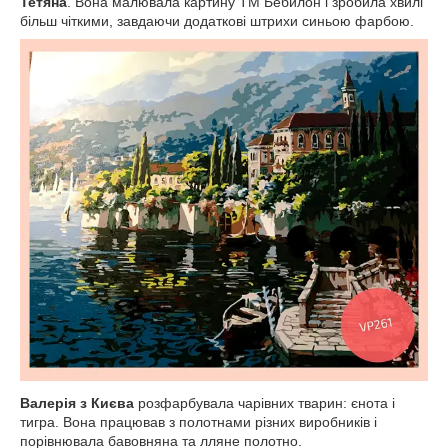
Тетяна
. Вона малювала картину ТМ Бебилон і зробила хвилі
більш чіткими, завдаючи додаткові штрихи синьою фарбою.
Валерія з Києва
розфарбувала чарівних тварин: єнота і
тигра. Вона працював з полотнами різних виробників і
порівнювала бавовняна та лляне полотно.