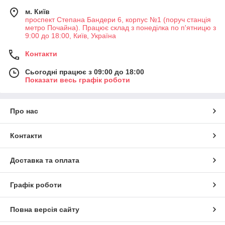
красою.
м. Київ
Картина по номерам замок зачаровує величчю й
проспект Степана Бандери 6, корпус №1 (поруч станція
таємничістю. У нашому каталозі представлено безліч сюжетів
метро Почайна). Працює склад з понеділка по п'ятницю з
із різних куточків світу:
9:00 до 18:00, Київ, Україна
Замок Фронтенак (Канада)
Контакти
Замок Хімедзі (Японія)
Сьогодні працює з 09:00 до 18:00
Замок Ангела (Італія)
Показати весь графік роботи
Замок Аркарт (Шотландія)
Замок Нойшванштайн (Німеччина) та інші.
Про нас
У комплект картин за номерами входять
Полотно з пронумерованими ділянками.
Контакти
Акрилові фарби потрібних відтінків.
Доставка та оплата
Пензлі різних розмірів.
Поради початківцям як намювати замок
Графік роботи
Оберіть найцікавіший сюжет для себе
.
Переконайтеся, що картинка по номерам замок вас
Повна версія сайту
надихає, адже процес займає певний час.
Підготуйте робоче місце
. Забезпечте достатнє