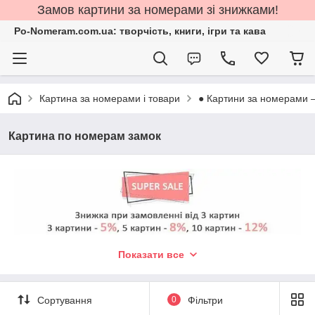
Замов картини за номерами зі знижками!
Po-Nomeram.com.ua: творчість, книги, ігри та кава
Картина за номерами і товари
● Картини за номерами 
Картина по номерам замок
Картини за номерами із зображенням
Показати все
замків: магія середньовіччя у вашій
оселі
Сортування
0
Фільтри
Розмальовки із цифрами підказками пропонують унікальну