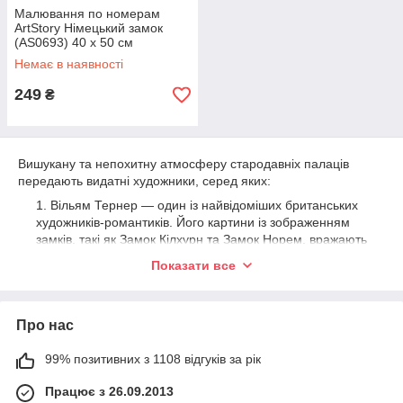
Малювання по номерам
ArtStory Німецький замок
(AS0693) 40 х 50 см
Немає в наявності
249
₴
Вишукану та непохитну атмосферу стародавніх палаців
передають видатні художники, серед яких:
Вільям Тернер — один із найвідоміших британських
художників-романтиків. Його картини із зображенням
замків, такі як Замок Кілхурн та Замок Норем, вражають
атмосферністю й деталізацією.
Показати все
Каспар Давид Фрідріх — німецький майстер відомий
своїми меланхолійними пейзажами з руїнами замків.
Його картина Руїни Ойленбурзького замку є чудовим
Про нас
прикладом романтичного бачення природи.
Джон Констебл — англійський митець, котрий часто
99% позитивних з 1108 відгуків за рік
зображував замки на тлі мальовничих пейзажів. Його
робота Замок Гедінгем вражає реалістичністю та
Працює з 26.09.2013