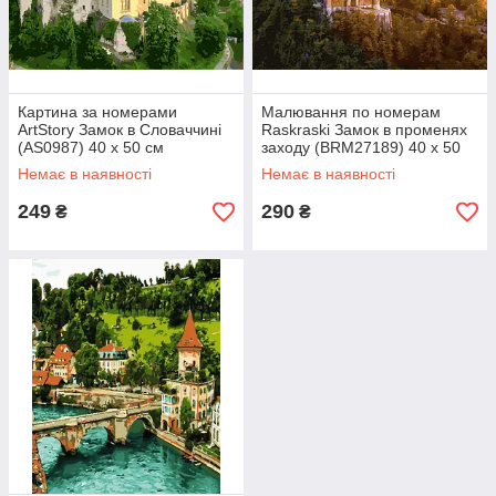
Картина за номерами
Малювання по номерам
ArtStory Замок в Словаччині
Raskraski Замок в променях
(AS0987) 40 х 50 см
заходу (BRM27189) 40 х 50
см
Немає в наявності
Немає в наявності
249
290
₴
₴