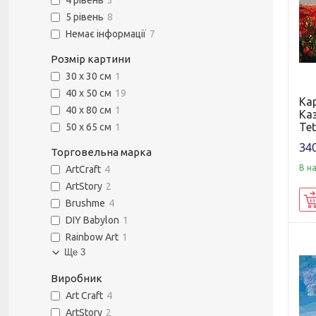
4 рівень
3
5 рівень
8
Немає інформації
7
Розмір картини
30 х 30 см
1
40 х 50 см
19
Ка
40 х 80 см
1
Ка
Tet
50 х 65 см
1
340
Торговельна марка
В н
ArtCraft
4
ArtStory
2
Brushme
4
DIY Babylon
1
Rainbow Art
1
Ще 3
Виробник
Art Craft
4
ArtStory
2