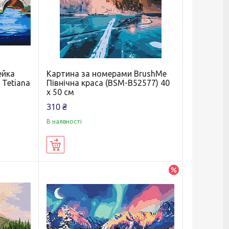
ейка
Картина за номерами BrushMe
 Tetiana
Північна краса (BSM-B52577) 40
х 50 см
310 ₴
В наявності
Купити
–10%