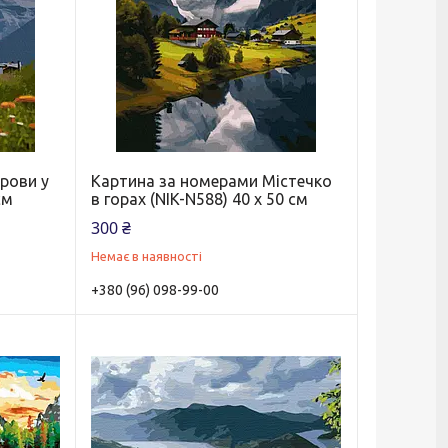
рови у
Картина за номерами Містечко
см
в горах (NIK-N588) 40 х 50 см
300 ₴
Немає в наявності
+380 (96) 098-99-00