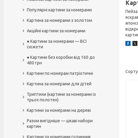
Кар
Популярні картини за номерами
Пейза
яскра
Картина за номерами з золотом
японс
відкр
Акційні картини за номерами
картин
● Картини за номерами — ВСІ
сюжети
● Картини без коробки від 160 до
480 грн
Картини по номерам патріотичні
Картина за номерами для дітей
Триптихи (картини за номерами із
трьох полотен)
Картини за номерами на дереві
Разом вигідніше — цікаві набори
картин
Картини за номерами годинник