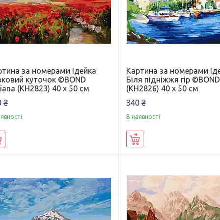
ртина за номерами Ідейка
Картина за номерами Ід
зковий куточок ©BOND
Біля підніжжя гір ©BOND
iana (KH2823) 40 х 50 см
(KH2826) 40 х 50 см
 ₴
340 ₴
аявності
В наявності
Купити
Купити