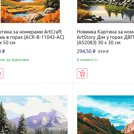
ртина за номерами ArtCraft
Новинка Картина за но
нь в горах (ACR-B-11043-AC)
ArtStory Дім у горах ДВ
х 50 см
(AS2083) 30 х 30 см
 ₴
294,50 ₴
310 ₴
ово до відправки
В наявності
Купити
Купити