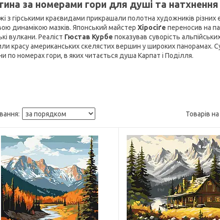
тина за номерами гори для душі та натхнення
жі з гірськими краєвидами прикрашали полотна художників різних еп
вою динамікою мазків. Японський майстер
Хіросіґе
переносив на па
ькі вулкани. Реаліст
Гюстав Курбе
показував суворість альпійських 
или красу американських скелястих вершин у широких панорамах. 
и по номерах гори, в яких читається душа Карпат і Поділля.