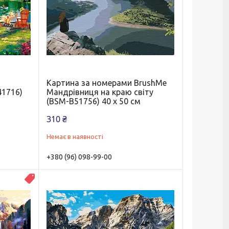
Картина за номерами BrushMe
41716)
Мандрівниця на краю світу
(BSM-B51756) 40 х 50 см
310 ₴
Немає в наявності
+380 (96) 098-99-00
Распродажа