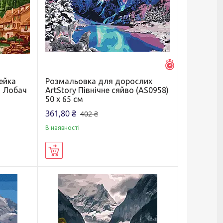
Залишилось 7 д
ейка
Розмальовка для дорослих
й Лобач
ArtStory Північне сяйво (AS0958)
50 х 65 см
361,80 ₴
402 ₴
В наявності
Купити