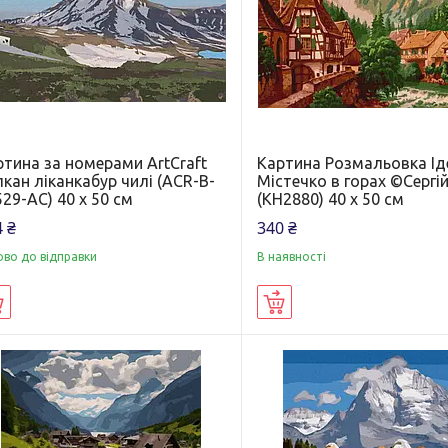
ртина за номерами ArtCraft
Картина Розмальовка Ід
кан ліканкабур чилі (ACR-B-
Містечко в горах ©Сергі
29-AC) 40 х 50 см
(KH2880) 40 х 50 см
 ₴
340 ₴
ово до відправки
В наявності
Купити
Купити