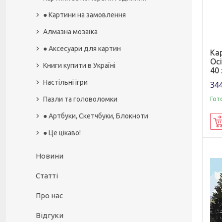
● Картини на замовлення
Алмазна мозаїка
● Аксесуари для картин
Ка
Осі
Книги купити в Україні
40 
Настільні ігри
344
Пазли та головоломки
Гот
● Артбуки, Скетчбуки, Блокноти
● Це цікаво!
Новини
Статті
Про нас
Відгуки