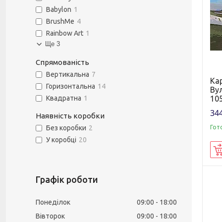
Babylon
1
BrushMe
4
Rainbow Art
1
Ще 3
Спрямованість
Вертикальна
7
Ка
Горизонтальна
14
Вул
105
Квадратна
1
344
Наявність коробки
Гот
Без коробки
2
У коробці
20
Графік роботи
Понеділок
09:00
18:00
Вівторок
09:00
18:00