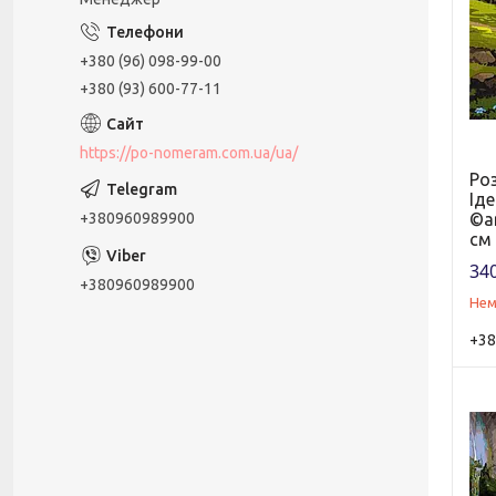
+380 (96) 098-99-00
+380 (93) 600-77-11
https://po-nomeram.com.ua/ua/
Ро
Іде
+380960989900
©ar
см
340
+380960989900
Нем
+38