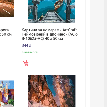
орога
Картини за номерами ArtCraft
х 50 см
Неймовірний відпочинок (ACR-
B-10625-AC) 40 х 50 см
344 ₴
В наявності
Купити