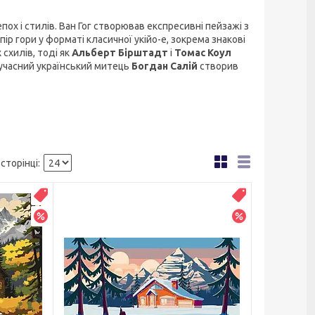
ох і стилів. Ван Гог створював експресивні пейзажі з
пір гори у форматі класичної укійо-е, зокрема знакові
схилів, тоді як
Альберт Бірштадт
і
Томас Коул
Сучасний український митець
Богдан Салій
створив
Новинка
Распродажа
–5%
–20%