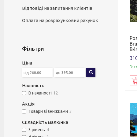
Відповіді на запитання клієнтів
Оплата на розрахунковий рахунок
Ро
Br
Фільтри
B44
310
Ціна
Гот
Наявність
В наявності
12
Акція
Товари зі знижками
3
Складність малюнка
3 рівень
4