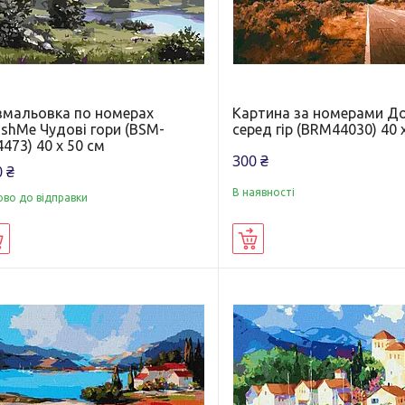
змальовка по номерах
Картина за номерами Д
ushMe Чудові гори (BSM-
серед гір (BRM44030) 40 
473) 40 х 50 см
300 ₴
 ₴
В наявності
ово до відправки
Купити
Купити