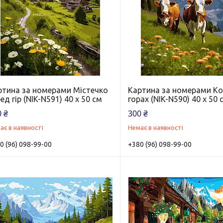
ртина за номерами Містечко
Картина за номерами Ко
ед гір (NIK-N591) 40 х 50 см
горах (NIK-N590) 40 х 50 
 ₴
300 ₴
ає в наявності
Немає в наявності
0 (96) 098-99-00
+380 (96) 098-99-00