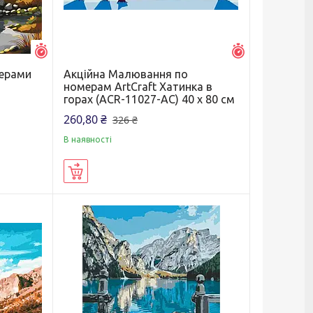
Залишилось 7 днів
Залишилось 7 д
мерами
Акційна Малювання по
П
номерам ArtCraft Хатинка в
горах (ACR-11027-AC) 40 х 80 см
260,80 ₴
326 ₴
В наявності
Купити