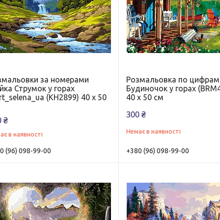
змальовки за номерами
Розмальовка по цифрам
йка Струмок у горах
Будиночок у горах (BRM
t_selena_ua (KH2899) 40 х 50
40 х 50 см
300 ₴
 ₴
Немає в наявності
ає в наявності
0 (96) 098-99-00
+380 (96) 098-99-00