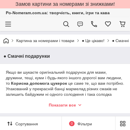
Замов картини за номерами зі знижками!
Po-Nomeram.com.ua: творчість, книги, ігри та кава
Картина за номерами і товари
● Це цікаво!
● Смачні
● Смачні подарунки
Якщо ви шукаєте оригінальний подарунок для мами,
дружини, тещі, куми і будь-якого іншого дорогої вам людини,
то
Корисна допомога цукерок
це саме те, що вам потрібно.
Упакований у прекрасній банці мармелад різних смаків не
залишить байдужим ні одного солодкеня і така солодка
валентинка розтопить будь - яке серце!
Показати все
У нас ви можете
Купуйте солодку допомогу
на всі випадки
життя — як подарунок на весілля чи день народження, для
оригінального визнання любові чи маленької несподіванки
Сортування
0
Фільтри
для гостей. Ціна на смачну допомогу приносить радість
кожному покупцям, а різноманітні смаки та квіти допоможуть