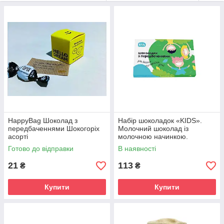
вам вибрати ідеальний подарунок.
У нашому інтернет магазині ви знайдете не тільки
Солодкі
банани
, Але ще багато інших оригінальних солодощів:
шоколадні валенки, печиво з прогнозами і улюблені з
дитинства гумки Turbo і Love is.
HappyBag Шоколад з
Набір шоколадок «KIDS».
передбаченнями Шокогоріх
Молочний шоколад із
асорті
молочною начинкою.
Готово до відправки
В наявності
21
113
₴
₴
Купити
Купити