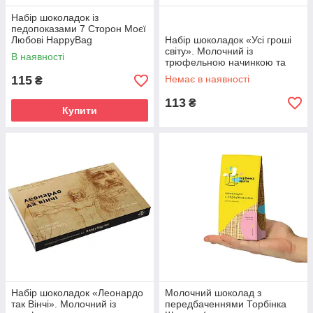
Набір шоколадок із
педопоказами 7 Сторон Моєї
Любові HappyBag
Набір шоколадок «Усі гроші
світу». Молочний із
В наявності
трюфельною начинкою та
горіховими кранчи.
115
Немає в наявності
₴
113
₴
Купити
Набір шоколадок «Леонардо
Молочний шоколад з
так Вінчі». Молочний із
передбаченнями Торбінка