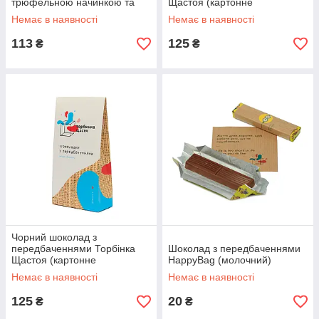
трюфельною начинкою та
Щастоя (картонне
горіховими кранчи.
паковання) HappyBag
Немає в наявності
Немає в наявності
113
125
₴
₴
Чорний шоколад з
передбаченнями Торбінка
Шоколад з передбаченнями
Щастоя (картонне
HappyBag (молочний)
паковання) HappyBag
Немає в наявності
Немає в наявності
125
20
₴
₴