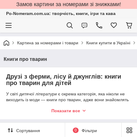
Замов картини за номерами зі знижками!
Po-Nomeram.com.ua: творчість, книги, ігри та кава
Картина за номерами і товари
Книги купити в Україні
Книги про тварин
Друзі з ферми, лісу й джунглів: книги
про тварин для дітей
У світі дитячої літератури є окрема категорія, яка ніколи не
виходить із моди — книги про тварин, адже вони знайомлять
малечу з навколишнім світом. Класичні книги про тварин для
Показати все
дітей часто подані у вигляді пізнавальних енциклопедій з
великими ілюстраціями, віршиками чи підказками, все
залежить від віку, для якої створювалося видання.
Сортування
0
Фільтри