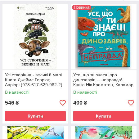
Новинка
Усі створіння - великі й малі
Усе, що ти знаєш про
Книга Джеймс Герріот,
динозаврів, – неправда!
Апріорі (978-617-629-962-2)
Книга Нік Крамптон, Каламар
(978-617-807-604-7)
В наявності
В наявності
546
400
₴
₴
Купити
Купити