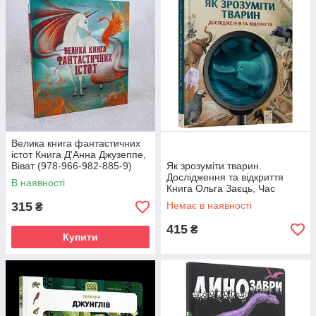
Велика книга фантастичних
істот Книга Д'Анна Джузеппе,
Віват (978-966-982-885-9)
Як зрозуміти тварин.
Дослідження та відкриття
В наявності
Книга Ольга Заєць, Час
Майстрів (978-617-845-215-
315
Немає в наявності
₴
5)
415
₴
Купити