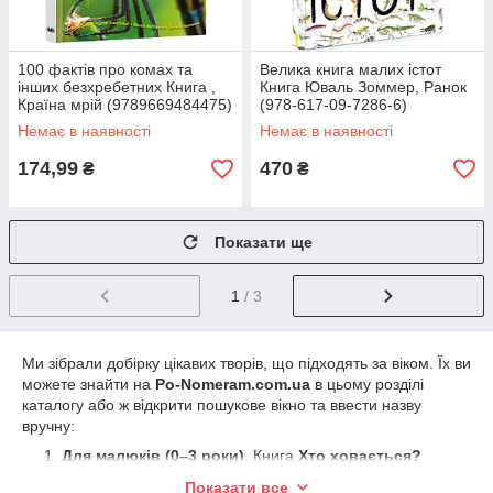
100 фактів про комах та
Велика книга малих істот
інших безхребетних Книга ,
Книга Юваль Зоммер, Ранок
Країна мрій (9789669484475)
(978-617-09-7286-6)
Немає в наявності
Немає в наявності
174,99
470
₴
₴
Показати ще
1
/ 3
Ми зібрали добірку цікавих творів, що підходять за віком. Їх ви
можете знайти на
Po-Nomeram.com.ua
в цьому розділі
каталогу або ж відкрити пошукове вікно та ввести назву
вручну:
Для малюків (0–3 роки)
. Книга
Хто ховається?
Наталії Коваль з віконцями-схованками.
Улюблені
Показати все