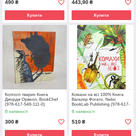
490
443,90
₴
₴
Купити
Купити
Колгосп тварин Книга
Комахи на всі 100% Книга
Джордж Орвелл, BookChef
Вальтер Фогато, Nebo
(978-617-548-111-0)
BookLab Publishing (978-617-
7914-15-9)
В наявності
В наявності
300
510
₴
₴
Купити
Купити