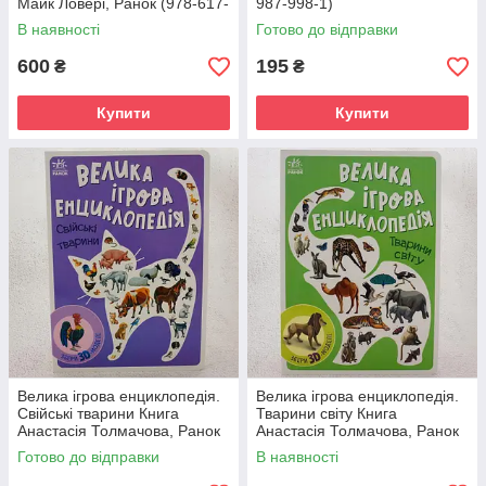
Майк Ловері, Ранок (978-617-
987-998-1)
09-7707-6)
В наявності
Готово до відправки
600
195
₴
₴
Купити
Купити
Велика ігрова енциклопедія.
Велика ігрова енциклопедія.
Свійські тварини Книга
Тварини світу Книга
Анастасія Толмачова, Ранок
Анастасія Толмачова, Ранок
(9789667507817)
(9786170974723)
Готово до відправки
В наявності