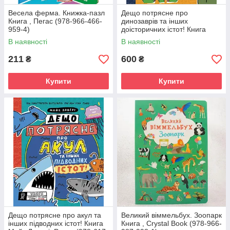
Весела ферма. Книжка-пазл
Дещо потрясне про
Книга , Пегас (978-966-466-
динозаврів та інших
959-4)
доісторичних істот! Книга
Майк Ловері, Ранок (978-617-
В наявності
В наявності
09-7702-1)
211
600
₴
₴
Купити
Купити
Дещо потрясне про акул та
Великий віммельбух. Зоопарк
інших підводних істот! Книга
Книга , Crystal Book (978-966-