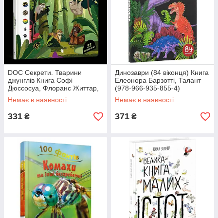
DOC Секрети. Тварини
Динозаври (84 віконця) Книга
джунглів Книга Софі
Елеонора Барзотті, Талант
Дюссосуа, Флоранс Життар,
(978-966-935-855-4)
Artbooks (9786177940776)
Немає в наявності
Немає в наявності
331
371
₴
₴