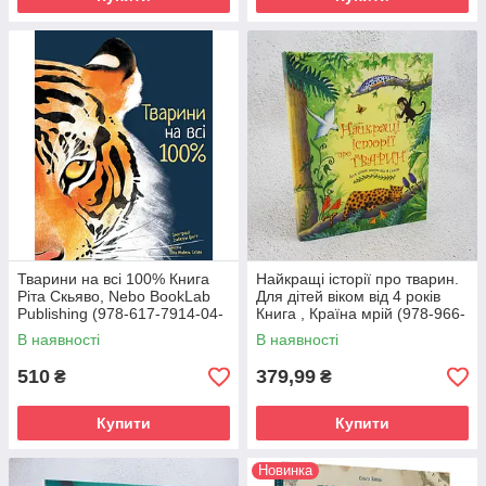
Тварини на всі 100% Книга
Найкращі історії про тварин.
Ріта Скьяво, Nebo BookLab
Для дітей віком від 4 років
Publishing (978-617-7914-04-
Книга , Країна мрій (978-966-
3)
948-643-1)
В наявності
В наявності
510
379,99
₴
₴
Купити
Купити
Новинка