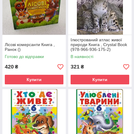
Ілюстрований атлас живої
Лісові комерсанти Книга ,
природи Книга , Crystal Book
Ранок ()
(978-966-936-175-2)
Готово до відправки
В наявності
420
321
₴
₴
Купити
Купити