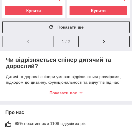
Купити
Купити
Показати ще
1
/ 2
Чи відрізняється спінер дитячий та
дорослий?
Дитячі та дорослі спінери умовно відрізняються розмірами,
підходом до дизайну, функціональності та відчуттів під час
використання.
Показати все
Спінери дитячі зазвичай легші, виготовлені з пластику або
комбінованих матеріалів, мають округлі форми та яскраве
оформлення. Часто вони створюються у вигляді персонажів
Про нас
із мультфільмів, відомих героїв, елементів тематичних ігор
або тварин. Лопаті можуть нагадувати крила, лапки чи
99% позитивних з 1108 відгуків за рік
силуети звірів, а кольорові візерунки під час обертання
зливаються у візуальні малюнки. Популярним є також