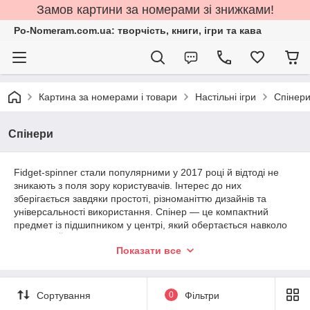
Замов картини за номерами зі знижками!
Po-Nomeram.com.ua: творчість, книги, ігри та кава
Картина за номерами і товари
Настільні ігри
Спінер
Спінери
Fidget-spinner стали популярними у 2017 році й відтоді не
зникають з поля зору користувачів. Інтерес до них
зберігається завдяки простоті, різноманіттю дизайнів та
універсальності використання. Спінер — це компактний
предмет із підшипником у центрі, який обертається навколо
своєї осі. Його приводять у рух легким поштовхом пальців
Показати все
після чого він може обертатися певний час залежно від
конструкції та матеріалу. Фіджет-спінер використовують для
зайняття рук, фокусування уваги, як елемент гри або просто
як предмет дозвілля в повсякденних ситуаціях.
Сортування
0
Фільтри