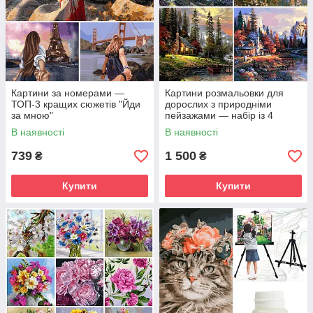
Картини за номерами —
Картини розмальовки для
ТОП-3 кращих сюжетів "Йди
дорослих з природніми
за мною"
пейзажами — набір із 4
кращих сюжетів
В наявності
В наявності
739
1 500
₴
₴
Купити
Купити