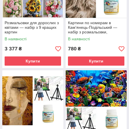
Розмальовки для дорослих з
Картини по номерам в
квітами — набір з 9 кращих
Кам'янець-Подільський —
картин
набір з розмальовки,
мольберта та лаку
В наявності
В наявності
3 377
780
₴
₴
Купити
Купити