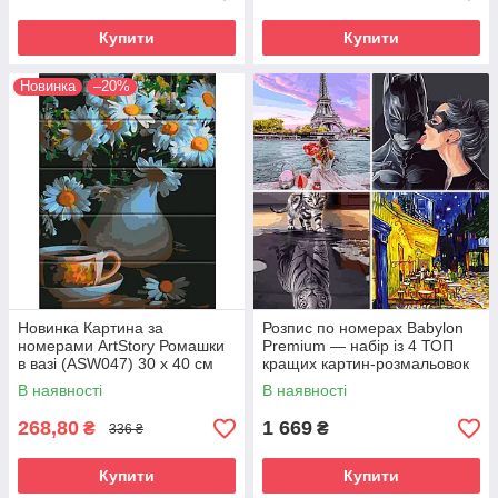
Купити
Купити
Новинка
–20%
Новинка Картина за
Розпис по номерах Babylon
номерами ArtStory Ромашки
Premium — набір із 4 ТОП
в вазі (ASW047) 30 х 40 см
кращих картин-розмальовок
В наявності
В наявності
268,80
1 669
₴
₴
336 ₴
Купити
Купити