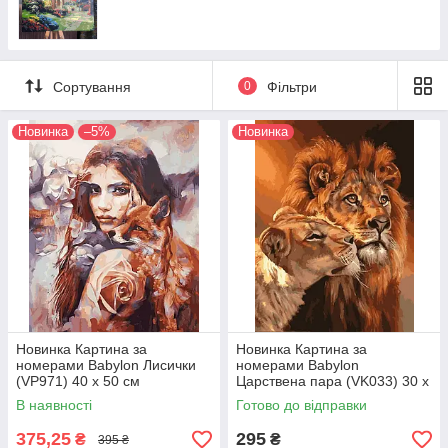
Сортування
0
Фільтри
Новинка
–5%
Новинка
Новинка Картина за
Новинка Картина за
номерами Babylon Лисички
номерами Babylon
(VP971) 40 х 50 см
Царствена пара (VK033) 30 х
40 см
В наявності
Готово до відправки
375,25
295
₴
₴
395 ₴