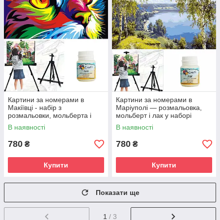
Картини за номерами в
Картини за номерами в
Макіївці - набір з
Маріуполі — розмальовка,
розмальовки, мольберта і
мольберт і лак у наборі
лаку
В наявності
В наявності
780
780
₴
₴
Купити
Купити
Показати ще
1
/ 3