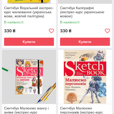
Скетчбук Візуальний експрес-
Скетчбук Каліграфія
курс малювання (українська
(експрес-курс українською
мова, жовтий палітурка)
мовою)
В наявності
В наявності
330
330
₴
₴
Купити
Купити
Скетчбук Малюємо мангу і
Скетчбук Малюємо
аніме (експрес-курс
персонажів (експрес-курс