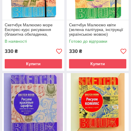
Скетчбук Малюємо море
Скетчбук Малюємо квіти
Експрес-курс рисування
(зелена палітурка, інструкції
(блакитна обкладинка,
українською мовою)
українська мова)
В наявності
Готово до відправки
330
330
₴
₴
Купити
Купити