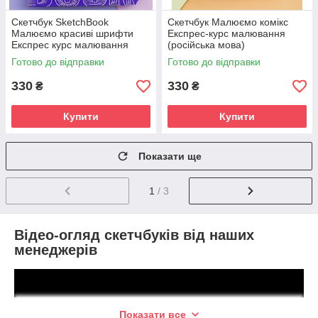
Скетчбук SketchBook
Скетчбук Малюємо комікс
Малюємо красиві шрифти
Експрес-курс малювання
Експрес курс малювання
(російська мова)
(російська мова)
Готово до відправки
Готово до відправки
330
330
₴
₴
Купити
Купити
Показати ще
1
/ 3
Відео-огляд скетчбуків від наших
менеджерів
Показати все