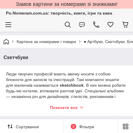
Замов картини за номерами зі знижками!
Po-Nomeram.com.ua: творчість, книги, ігри та кава
Картина за номерами і товари
● Артбуки, Скетчбуки, Бл
Скетчбуки
Люди творчих професій мають звичку носити з собою
блокноти для записів та ілюстрацій. Такі компактні зошити
для малюнків називаються
sketchbook
. В них можна робити
будь-які нотатки, втілювати раптові ідеї. Спеціальні альбоми
— незамінна річ для дизайнерів, стилістів, рекламників і
інших креативників.
Показати все
Виробник ексклюзивних речей,
Видавництво ОКО,
пропонує навчитися малювати всім бажаючим! Ви можете
купити скетчбук з експрес-курсами: малюємо пейзаж, квіти,
Сортування
0
Фільтри
тварин, портрети, комікси, фантастичних істот та ін.