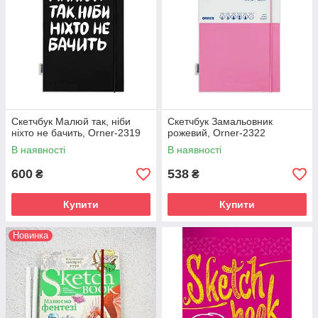
Скетчбук Малюй так, ніби
Скетчбук Замальовник
ніхто не бачить, Orner-2319
рожевий, Orner-2322
В наявності
В наявності
600
538
₴
₴
Купити
Купити
Новинка