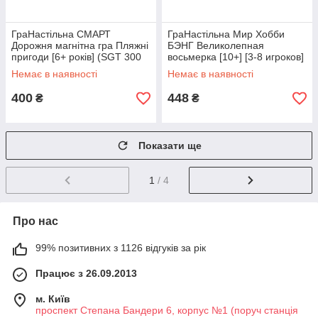
ГраНастільна СМАРТ
ГраНастільна Мир Хобби
Дорожня магнітна гра Пляжні
БЭНГ Великолепная
пригоди [6+ років] (SGT 300
восьмерка [10+] [3-8 игроков]
UKR)
Немає в наявності
Немає в наявності
400
448
₴
₴
Показати ще
1
/ 4
Про нас
99% позитивних з 1126 відгуків за рік
Працює з 26.09.2013
м. Київ
проспект Степана Бандери 6, корпус №1 (поруч станція