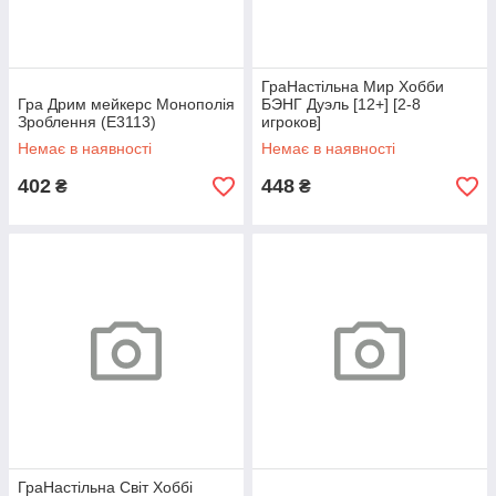
ГраНастільна Мир Хобби
Гра Дрим мейкерс Монополія
БЭНГ Дуэль [12+] [2-8
Зроблення (E3113)
игроков]
Немає в наявності
Немає в наявності
402
448
₴
₴
ГраНастільна Світ Хоббі