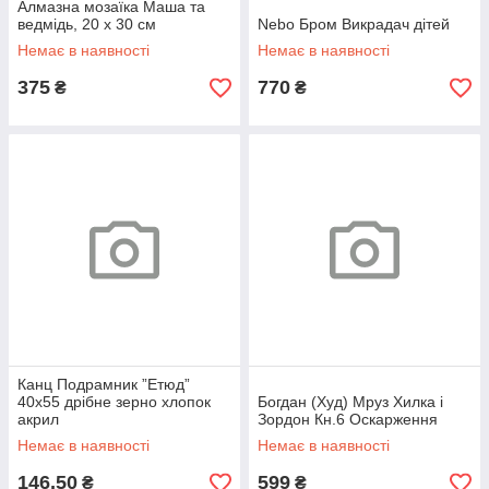
Алмазна мозаїка Маша та
ведмідь, 20 х 30 см
Nebo Бром Викрадач дітей
(POSC006)
Немає в наявності
Немає в наявності
375
770
₴
₴
Канц Подрамник ”Етюд”
40х55 дрібне зерно хлопок
Богдан (Худ) Мруз Хилка і
акрил
Зордон Кн.6 Оскарження
Немає в наявності
Немає в наявності
146,50
599
₴
₴