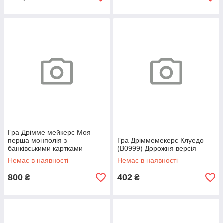
Гра Дрімме мейкерс Моя
перша монполія з
Гра Дріммемекерс Клуедо
банківськими картками
(B0999) Дорожня версія
(E1842)
Немає в наявності
Немає в наявності
800
402
₴
₴