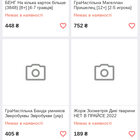
БЕНГ На кілька карток більше
ГраНастільна Магеллан
(3848) [8+] [4-7 гравців]
Пришелец [12+] [2-5 игрока]
Немає в наявності
Немає в наявності
448
752
₴
₴
ГраНастільна Банда умников
Жорж Зоометрія Дикі тварини
Зверобуквы Звіробукви (укр)
НЕТ В ПРАЙСЕ 2022
Немає в наявності
Немає в наявності
405
189
₴
₴