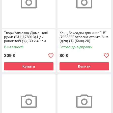
Творч Алмазна Діамантові
Канц Закладки для книг ”1В”
ручки (GU_178913) Цей
/705833/ Атласна стрічка 6шт
ранок тобі (У), 30 х 40 см
(дівч) (1) (Канц 20)
В наявності
Готово до відправки
309
80
₴
₴
Купити
Купити