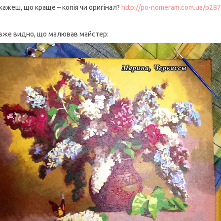
скажеш, що краще – копія чи оригінал?
http://po-nomeram.com.ua/p287
 вже видно, що малював майстер: