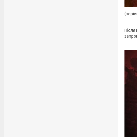
(порі
Після 
запро