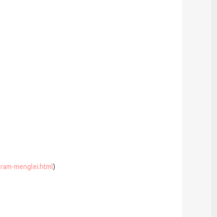
ram-menglei.html
)