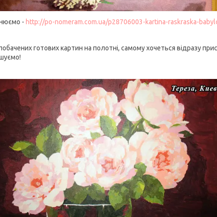
внюємо -
http://po-nomeram.com.ua/p28706003-kartina-raskraska-babyl
побачених готових картин на полотні, самому хочеться відразу прис
шуємо!