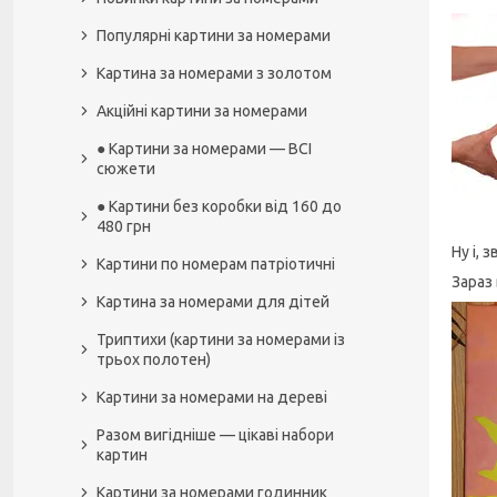
Популярні картини за номерами
Картина за номерами з золотом
Акційні картини за номерами
● Картини за номерами — ВСІ
сюжети
● Картини без коробки від 160 до
480 грн
Ну і,
Картини по номерам патріотичні
Зараз 
Картина за номерами для дітей
Триптихи (картини за номерами із
трьох полотен)
Картини за номерами на дереві
Разом вигідніше — цікаві набори
картин
Картини за номерами годинник