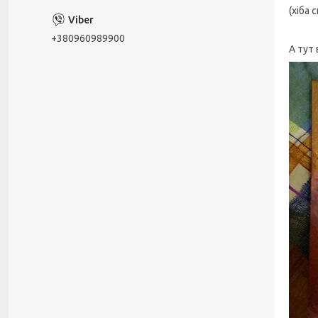
(хіба 
+380960989900
А тут