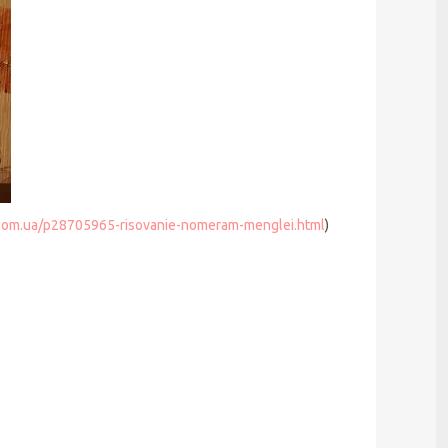
com.ua/p28705965-risovanie-nomeram-menglei.html
)