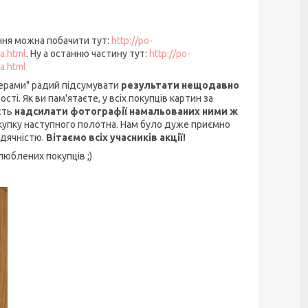
ння можна побачити тут:
http://po-
a.html
. Ну а останню частину тут:
http://po-
a.html
мерами" радий підсумувати
результати
нещодавно
ості. Як ви пам'ятаєте, у всіх покупців картин за
сть
надсилати фотографії намальованих ними ж
купку наступного полотна. Нам було дуже приємно
вдячністю.
Вітаємо всіх учасників акції!
люблених покупців ;)