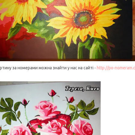
ртину за номерами можна знайти у нас на сайті -
http://po-nomeram.