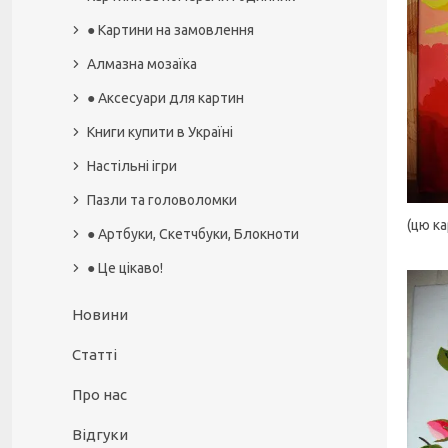
● Картини на замовлення
Алмазна мозаїка
● Аксесуари для картин
Книги купити в Україні
Настільні ігри
Пазли та головоломки
(цю ка
● Артбуки, Скетчбуки, Блокноти
● Це цікаво!
Новини
Статті
Про нас
Відгуки