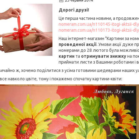
23 червня 2014
Дорогі друзі!
Це перша частина новини, а продовже
nomeram.com.ua/n110145-itogi-aktsii-dly
nomeram.com.ua/n110173-itogi-aktsii-dly
Наш інтернет-магазин "Картини за но
проведеної
акції
. Умови акції дуже пр
номерами до 28 лютого була можливі
картин
та
отримувати знижку
на по
приймати листи з Вашими роботами і 
 звичайно ж, хочемо поділитися з усіма готовими шедеврами наших у
все навколо цвіте, тому і покажемо спочатку картини-квіти: