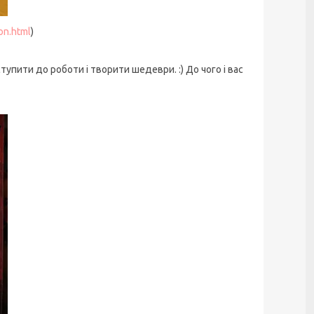
on.html
)
тупити до роботи і творити шедеври. :) До чого і вас