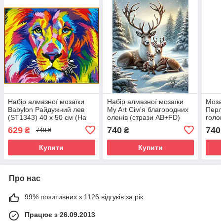
Набір алмазної мозаїки
Набір алмазної мозаїки
Моза
Babylon Райдужний лев
My Art Сім'я благородних
Перл
(ST1343) 40 х 50 см (На
оленів (стрази AB+FD)
голо
підрамнику)
(MRT-TNG1274) 40 х 50
(MRT
629
740
740
₴
₴
740 ₴
см (На підрамнику)
см (
Купити
Купити
Про нас
99% позитивних з 1126 відгуків за рік
Працює з 26.09.2013