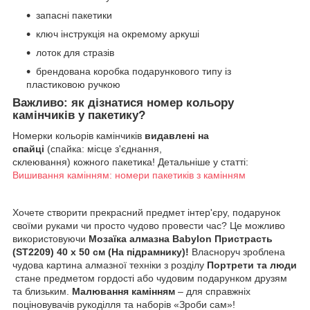
запасні пакетики
ключ інструкція на окремому аркуші
лоток для стразів
брендована коробка подарункового типу із
пластиковою ручкою
Важливо: як дізнатися номер кольору
камінчиків у пакетику?
Номерки кольорів камінчиків
видавлені на
спайці
(спайка: місце з'єднання,
склеювання) кожного пакетика! Детальніше у статті:
Вишивання камінням: номери пакетиків з камінням
Хочете створити прекрасний предмет інтер'єру, подарунок
своїми руками чи просто чудово провести час? Це можливо
використовуючи
Мозаїка алмазна Babylon Пристрасть
(ST2209) 40 х 50 см (На підрамнику)!
Власноруч зроблена
чудова картина алмазної техніки з розділу
Портрети та люди
стане предметом гордості або чудовим подарунком друзям
та близьким.
Малювання камінням
– для справжніх
поціновувачів рукоділля та наборів «Зроби сам»!