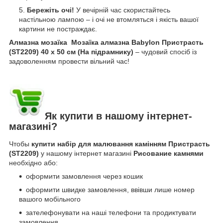
Бережіть очі!
У вечірній час скористайтесь
настільною лампою – і очі не втомляться і якість вашої
картини не постраждає.
Алмазна мозаїка Мозаїка алмазна Babylon Пристрасть
(ST2209) 40 х 50 см (На підрамнику)
– чудовий спосіб із
задоволенням провести вільний час!
Як купити в нашому інтернет-
магазині?
Чтобы
купити набір для малювання камінням Пристрасть
(ST2209)
у нашому інтернет магазині
Рисование камнями
необхідно або:
оформити замовлення через кошик
оформити швидке замовлення, ввівши лише номер
вашого мобільного
зателефонувати на наші телефони та продиктувати
замовлення