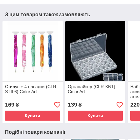
З цим товаром також замовляють
Стилус + 4 насадки (CLR-
Органайзер (CLR-KN1)
Набі
STIL6) Color Art
Color Art
аксе
алма
169
139
220
₴
₴
Купити
Купити
Подібні товари компанії