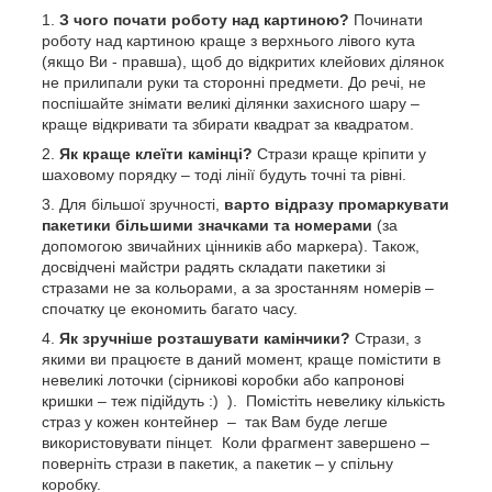
З чого почати роботу над картиною?
Починати
роботу над картиною краще з верхнього лівого кута
(якщо Ви - правша), щоб до відкритих клейових ділянок
не прилипали руки та сторонні предмети. До речі, не
поспішайте знімати великі ділянки захисного шару –
краще відкривати та збирати квадрат за квадратом.
Як краще клеїти камінці?
Стрази краще кріпити у
шаховому порядку – тоді лінії будуть точні та рівні.
Для більшої зручності,
варто відразу промаркувати
пакетики більшими значками та номерами
(за
допомогою звичайних цінників або маркера). Також,
досвідчені майстри радять складати пакетики зі
стразами не за кольорами, а за зростанням номерів –
спочатку це економить багато часу.
Як зручніше розташувати камінчики?
Стрази, з
якими ви працюєте в даний момент, краще помістити в
невеликі лоточки (сірникові коробки або капронові
кришки – теж підійдуть :) ). Помістіть невелику кількість
страз у кожен контейнер – так Вам буде легше
використовувати пінцет. Коли фрагмент завершено –
поверніть стрази в пакетик, а пакетик – у спільну
коробку.