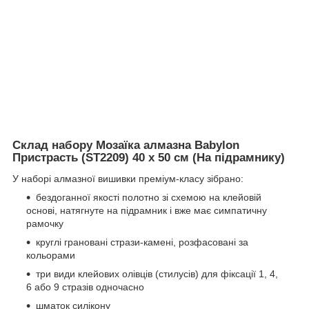
Склад набору Мозаїка алмазна Babylon
Пристрасть (ST2209) 40 х 50 см (На підрамнику)
У наборі алмазної вишивки преміум-класу зібрано:
бездоганної якості полотно зі схемою на клейовій
основі, натягнуте на підрамник і вже має симпатичну
рамочку
круглі грановані стрази-камені, розфасовані за
кольорами
три види клейових олівців (стилусів) для фіксації 1, 4,
6 або 9 стразів одночасно
шматок силікону