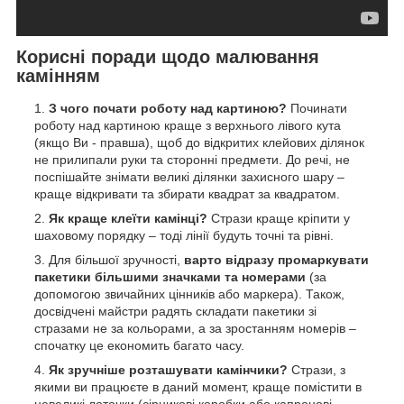
Корисні поради щодо малювання
камінням
З чого почати роботу над картиною?
Починати
роботу над картиною краще з верхнього лівого кута
(якщо Ви - правша), щоб до відкритих клейових ділянок
не прилипали руки та сторонні предмети. До речі, не
поспішайте знімати великі ділянки захисного шару –
краще відкривати та збирати квадрат за квадратом.
Як краще клеїти камінці?
Стрази краще кріпити у
шаховому порядку – тоді лінії будуть точні та рівні.
Для більшої зручності,
варто відразу промаркувати
пакетики більшими значками та номерами
(за
допомогою звичайних цінників або маркера). Також,
досвідчені майстри радять складати пакетики зі
стразами не за кольорами, а за зростанням номерів –
спочатку це економить багато часу.
Як зручніше розташувати камінчики?
Стрази, з
якими ви працюєте в даний момент, краще помістити в
невеликі лоточки (сірникові коробки або капронові