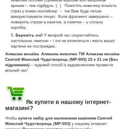
кришки – теж підійдуть :) ). Помістіть невелику кількість
страз у кожен контейнер – так Вам буде легше
використовувати пінцет. Коли фрагмент завершено –
поверніть стрази в пакетик, а пакетик – у спільну
коробку.
Бережіть очі!
У вечірній час скористайтесь
настільною лампою – і очі не втомляться і якість вашої
картини не постраждає.
Алмазна мозаїка Алмазна живопис ТМ Алмазна мозаіка
Святий Миколай Чудотворець (MP-003) 15 х 21 см (Без
підрамника)
– чудовий спосіб із задоволенням провести
вільний час!
Як купити в нашому інтернет-
магазині?
Чтобы
купити набір для малювання камінням Святий
Миколай Чудотворець (MP-003)
у нашому інтернет