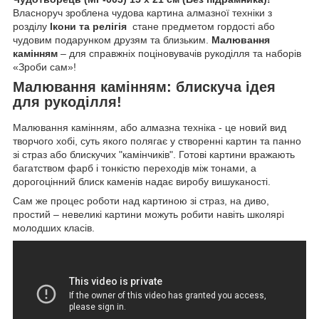
Власноруч зроблена чудова картина алмазної техніки з
розділу
Ікони та релігія
стане предметом гордості або
чудовим подарунком друзям та близьким.
Малювання
камінням
– для справжніх поціновувачів рукоділля та наборів
«Зроби сам»!
Малювання камінням: блискуча ідея
для рукоділля!
Малювання камінням, або алмазна техніка - це новий вид
творчого хобі, суть якого полягає у створенні картин та панно
зі страз або блискучих "камінчиків". Готові картини вражають
багатством фарб і тонкістю переходів між тонами, а
дорогоцінний блиск каменів надає виробу вишуканості.
Сам же процес роботи над картиною зі страз, на диво,
простий – невеликі картини можуть робити навіть школярі
молодших класів.