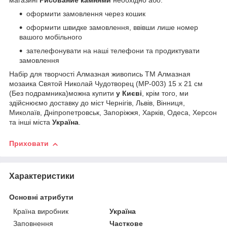
магазині
Рисование камнями
необхідно або:
оформити замовлення через кошик
оформити швидке замовлення, ввівши лише номер
вашого мобільного
зателефонувати на наші телефони та продиктувати
замовлення
Набір для творчості Алмазная живопись ТМ Алмазная
мозаика Святой Николай Чудотворец (MP-003) 15 х 21 см
(Без подрамника)можна купити
у Києві
, крім того, ми
здійснюємо доставку до міст Чернігів, Львів, Вінниця,
Миколаїв, Дніпропетровськ, Запоріжжя, Харків, Одеса, Херсон
та інші міста
Україна
.
Приховати
Характеристики
Основні атрибути
Країна виробник
Україна
Заповнення
Часткове