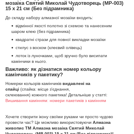
мозаіка Святий Миколай Чудотворець (MP-003)
15 х 21 см (Без підрамника)
До складу набору алмазної мозаїки входить:
відмінної якості полотно зі схемою та нанесеним
шаром клею (без підрамника)
квадратні стрази для повної викладки мозаїки
стилус з воском (клеєвий олівець)
лоток із луночками, щоб зручно було висипати
камінчики в нього.
Важливо: як дізнатися номер кольору
камінчиків у пакетику?
Номерки кольорів камінчиків
видавлені на
спайці
(спайка: місце з'єднання,
склеювання) кожного пакетика! Детальніше у статті:
Вишивання камінням: номери пакетиків з камінням
Хочете створити ікону своїми руками чи просто чудово
провести час? Це можливо використовуючи
Алмазна
живопис ТМ Алмазна мозаіка Святий Миколай
Чудотворець (MP-003) 15 х 21 см (Без підрамника)!