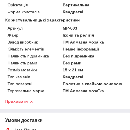
Орієнтація
Вертикальна
Форма кристалів
Квадратні
Користувальницькі характеристики
Артикул
MP-003
Жанр
Ікони та релігія
Завод виробник
ТМ Алмазна мозаїка
Кількість елементів
Немає інформації
Наявність підрамника
Без підрамника
Наявність рами
Без рами
Розмір мозайки
15 х 21 см
Тип каменів
Квадратні
Тип поверхні
Полотно з клейкою основою
Торговельна марка
ТМ Алмазна мозаїка
Приховати
Умови доставки