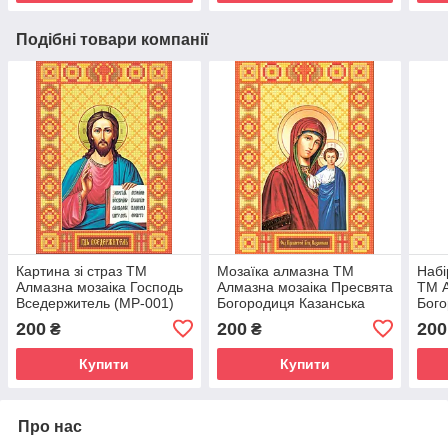
Подібні товари компанії
Картина зі страз ТМ
Мозаїка алмазна ТМ
Набі
Алмазна мозаіка Господь
Алмазна мозаіка Пресвята
ТМ А
Вседержитель (MP-001)
Богородиця Казанська
Бого
15 х 21 см (Без
(MP-002) 15 х 21 см (Без
(MP-
200
200
200
₴
₴
підрамника)
підрамника)
підр
Купити
Купити
Про нас