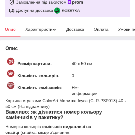
Замовлення під захистом
Доступна доставка
Опис
Характеристики
Доставка
Оплата
Умови п
Опис
Розмір картини:
40 х 50 см
Кількість кольорів:
0
Кількість камінчиків:
Нет
информации
Картина стразами ColorArt Молитва Ісуса (CLR-PSP013) 40 х
50 см (На підрамнику)
Важливо: як дізнатися номер кольору
камінчиків у пакетику?
Номерки кольорів камінчиків
видавлені на
спайці
(спайка: місце з'єднання,