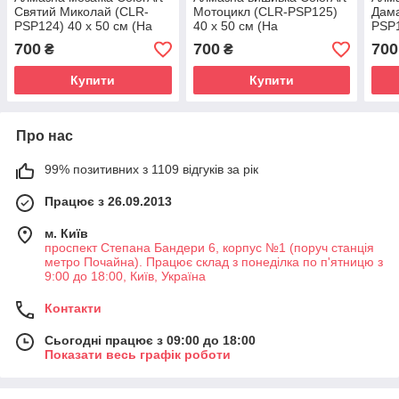
Святий Миколай (CLR-
Мотоцикл (CLR-PSP125)
Дама
PSP124) 40 х 50 см (На
40 х 50 см (На
PSP1
підрамнику)
підрамнику)
підр
700
700
700
₴
₴
Купити
Купити
Про нас
99% позитивних з 1109 відгуків за рік
Працює з 26.09.2013
м. Київ
проспект Степана Бандери 6, корпус №1 (поруч станція
метро Почайна). Працює склад з понеділка по п'ятницю з
9:00 до 18:00, Київ, Україна
Контакти
Сьогодні працює з 09:00 до 18:00
Показати весь графік роботи