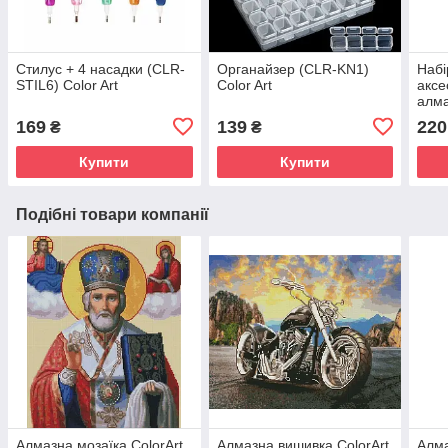
Стилус + 4 насадки (CLR-
Органайзер (CLR-KN1)
Набі
STIL6) Color Art
Color Art
аксе
алма
169
139
220
₴
₴
Купити
Купити
Подібні товари компанії
Алмазна мозаїка ColorArt
Алмазна вишивка ColorArt
Алма