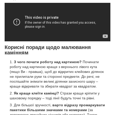
Корисні поради щодо малювання
камінням
З чого почати роботу над картиною?
Починати
роботу над картиною краще з верхнього лівого кута
(якщо Ви - правша), щоб до відкритих клейових ділянок
не прилипали руки та сторонні предмети. До речі, не
поспішайте знімати великі ділянки захисного шару –
краще відкривати та збирати квадрат за квадратом.
Як краще клеїти камінці?
Стрази краще кріпити у
шаховому порядку – тоді лінії будуть точні та рівні.
Для більшої зручності,
варто відразу промаркувати
пакетики більшими значками та номерами
(за
допомогою звичайних цінників або маркера). Також,