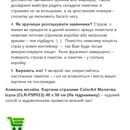
досвідчені майстри радять складати пакетики зі
стразами не за кольорами, а за зростанням номерів –
спочатку це економить багато часу.
Як зручніше розташувати камінчики?
Стрази, з
якими ви працюєте в даний момент, краще помістити в
невеликі лоточки (сірникові коробки або капронові
кришки – теж підійдуть :) ). Помістіть невелику кількість
страз у кожен контейнер – так Вам буде легше
використовувати пінцет. Коли фрагмент завершено –
поверніть стрази в пакетик, а пакетик – у спільну
коробку.
Бережіть очі!
У вечірній час скористайтесь
настільною лампою – і очі не втомляться і якість вашої
картини не постраждає.
Алмазна мозаїка Картина стразами ColorArt Молитва
Ісуса (CLR-PSP013) 40 х 50 см (На підрамнику)
– чудовий
спосіб із задоволенням провести вільний час!