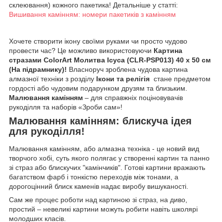
склеювання) кожного пакетика! Детальніше у статті:
Вишивання камінням: номери пакетиків з камінням
Хочете створити ікону своїми руками чи просто чудово
провести час? Це можливо використовуючи
Картина
стразами ColorArt Молитва Ісуса (CLR-PSP013) 40 х 50 см
(На підрамнику)!
Власноруч зроблена чудова картина
алмазної техніки з розділу
Ікони та релігія
стане предметом
гордості або чудовим подарунком друзям та близьким.
Малювання камінням
– для справжніх поціновувачів
рукоділля та наборів «Зроби сам»!
Малювання камінням: блискуча ідея
для рукоділля!
Малювання камінням, або алмазна техніка - це новий вид
творчого хобі, суть якого полягає у створенні картин та панно
зі страз або блискучих "камінчиків". Готові картини вражають
багатством фарб і тонкістю переходів між тонами, а
дорогоцінний блиск каменів надає виробу вишуканості.
Сам же процес роботи над картиною зі страз, на диво,
простий – невеликі картини можуть робити навіть школярі
молодших класів.