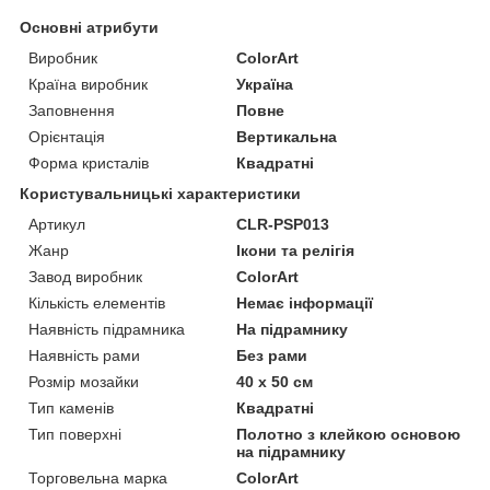
Основні атрибути
Виробник
ColorArt
Країна виробник
Україна
Заповнення
Повне
Орієнтація
Вертикальна
Форма кристалів
Квадратні
Користувальницькі характеристики
Артикул
CLR-PSP013
Жанр
Ікони та релігія
Завод виробник
ColorArt
Кількість елементів
Немає інформації
Наявність підрамника
На підрамнику
Наявність рами
Без рами
Розмір мозайки
40 х 50 см
Тип каменів
Квадратні
Тип поверхні
Полотно з клейкою основою
на підрамнику
Торговельна марка
ColorArt