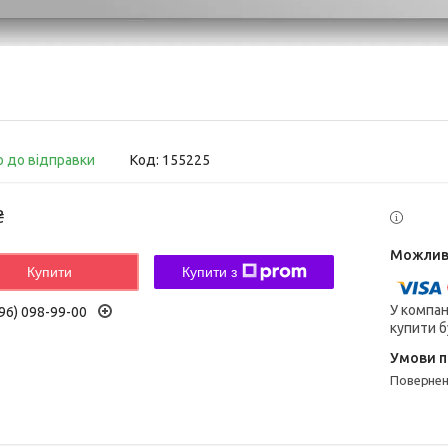
о до відправки
Код:
155225
₴
Купити
Купити з
У компан
96) 098-99-00
купити б
поверне