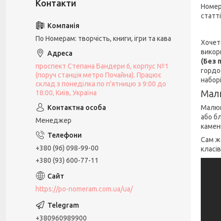
Номер
статті
По Номерам: творчість, книги, ігри та кава
Хочет
викор
(Без 
проспект Степана Бандери 6, корпус №1
гордо
(поруч станція метро Почайна). Працює
набор
склад з понеділка по п'ятницю з 9:00 до
Малю
18:00, Київ, Україна
Малюва
або б
Менеджер
камен
Сам ж
+380 (96) 098-99-00
класів
+380 (93) 600-77-11
https://po-nomeram.com.ua/ua/
+380960989900