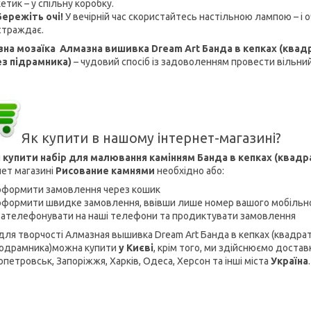
етик – у спільну коробку.
Бережіть очі!
У вечірній час скористайтесь настільною лампою – і о
страждає.
на мозаїка Алмазна вишивка Dream Art Банда в кепках (квадра
ез підрамника)
– чудовий спосіб із задоволенням провести вільний
Як купити в нашому інтернет-магазині?
ы
купити набір для малювання камінням Банда в кепках (квадра
нет магазині
Рисование камнями
необхідно або:
оформити замовлення через кошик
оформити швидке замовлення, ввівши лише номер вашого мобільн
зателефонувати на наші телефони та продиктувати замовлення
 для творчості Алмазная вышивка Dream Art Банда в кепках (квадрат
подрамника)можна купити
у Києві
, крім того, ми здійснюємо доставк
опетровськ, Запоріжжя, Харків, Одеса, Херсон та інші міста
Україна
.