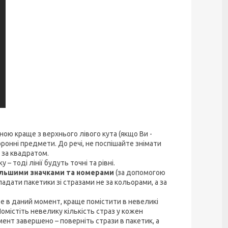
ою краще з верхнього лівого кута (якщо Ви -
ронні предмети. До речі, не поспішайте знімати
 за квадратом.
– тоді лінії будуть точні та рівні.
ільшими значками та номерами
(за допомогою
ладати пакетики зі стразами не за кольорами, а за
те в даний момент, краще помістити в невеликі
Помістіть невелику кількість страз у кожен
ент завершено – поверніть стрази в пакетик, а