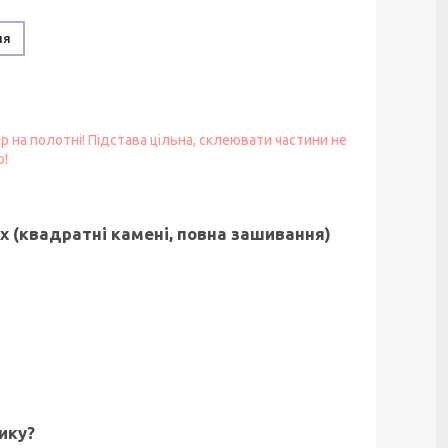
ня
ір на полотні! Підстава цільна, склеювати частини не
о!
 (квадратні камені, повна зашивання)
ику?