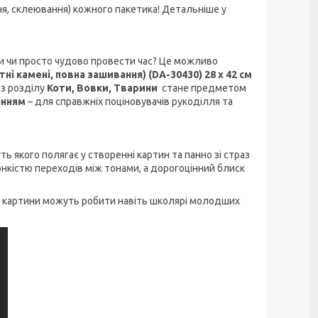
ння, склеювання) кожного пакетика! Детальніше у
и чи просто чудово провести час? Це можливо
і камені, повна зашивання) (DA-30430) 28 х 42 см
 з розділу
Коти, Вовки, Тварини
стане предметом
інням
– для справжніх поціновувачів рукоділля та
ть якого полягає у створенні картин та панно зі страз
тонкістю переходів між тонами, а дорогоцінний блиск
кі картини можуть робити навіть школярі молодших