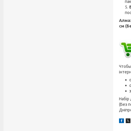
пак
по
Алмаз
см (Б
Чтоб
інтер
Набір
(Без 
Дніпр