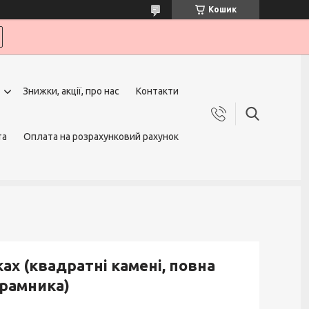
Кошик
Знижки, акції, про нас
Контакти
та
Оплата на розрахунковий рахунок
ах (квадратні камені, повна
драмника)