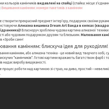
ки кольорів камінчиків
видавлені на спайці
(спайка: місце з'єдна
:
Вишивання камінням: номери пакетиків з камінням
е створити прекрасний предмет інтер'єру, подарунок своїми рукам
истовуючи
Алмазна вишивка Dream Art Банда в кепках (квадратн
підрамника)!
Власноруч зроблена чудова картина алмазної техніки
сті або чудовим подарунком друзям та близьким.
Малювання кам
ів «Зроби сам»!
вання камінням: блискуча ідея для рукоділля!
ння камінням, або алмазна техніка - це новий вид творчого хобі, су
лискучих "камінчиків". Готові картини вражають багатством фарб і 
ів надає виробу вишуканості.
е процес роботи над картиною зі страз, на диво, простий – невели
.