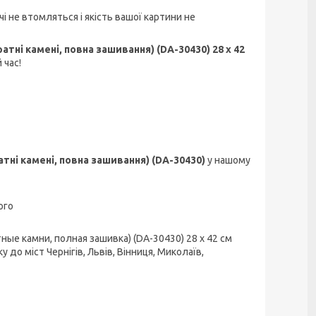
чі не втомляться і якість вашої картини не
тні камені, повна зашивання) (DA-30430) 28 х 42
 час!
тні камені, повна зашивання) (DA-30430)
у нашому
ого
ные камни, полная зашивка) (DA-30430) 28 х 42 см
у до міст Чернігів, Львів, Вінниця, Миколаїв,