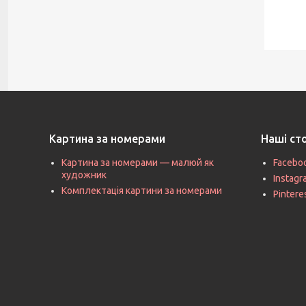
Картина за номерами
Наші ст
Картина за номерами — малюй як
Facebo
художник
Instag
Комплектація картини за номерами
Pintere