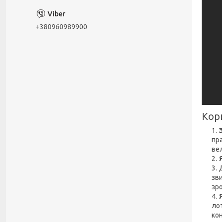
+380960989900
Кор
пра
вел
зви
зро
лот
ко