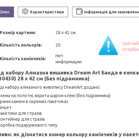
Опис
Характеристики
Інформація для замовлен
Розмір картини:
28 х 42 см
Цей наб
Кількість кольорів:
20
потрібн
Нет
Кількість камінчиків:
информации
д набору Алмазна вишивка Dream Art Банда в кепках
30430) 28 х 42 см (Без підрамника)
аді набору алмазного живопису DreamArt додано:
схема на полотні, вкрита шаром клею (без підрамника)
гранні камені в окремих пакетиках
пінцет
пакетики для стразів
контейнер для стразів
коробка подарункового типу.
иво: як дізнатися номер кольору камінчиків у пакет