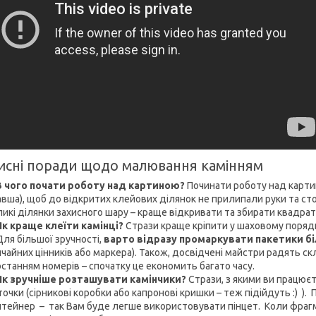
исні поради щодо малювання камінням
З чого почати роботу над картиною?
Починати роботу над картин
вша), щоб до відкритих клейових ділянок не прилипали руки та сто
икі ділянки захисного шару – краще відкривати та збирати квадрат
Як краще клеїти камінці?
Стрази краще кріпити у шаховому порядку 
Для більшої зручності,
варто відразу промаркувати пакетики б
чайних цінників або маркера). Також, досвідчені майстри радять ск
станням номерів – спочатку це економить багато часу.
Як зручніше розташувати камінчики?
Стрази, з якими ви працює
очки (сірникові коробки або капронові кришки – теж підійдуть :) ). 
нтейнер – так Вам буде легше використовувати пінцет. Коли фрагм