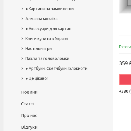
● Картини на замовлення
Алмазна мозаїка
● Аксесуари для картин
Книги купити в Україні
Готов
Настільні ігри
Пазли та головоломки
359 
● Артбуки, Скетчбуки, Блокноти
● Це цікаво!
+380 (
Новини
Статті
Про нас
Відгуки