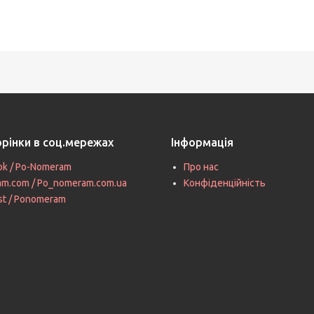
орінки в соц.мережах
Інформація
ok / Po-Nomeram
Про нас
ram.com / Po_nomeram.com.ua
Конфіденційність
st / Ponomeram