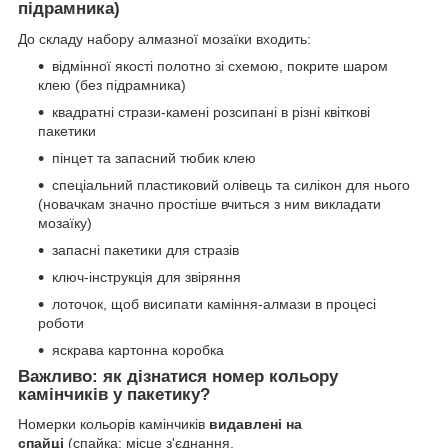
підрамника)
До складу набору алмазної мозаїки входить:
відмінної якості полотно зі схемою, покрите шаром
клею (без підрамника)
квадратні стрази-камені розсипані в різні квіткові
пакетики
пінцет та запасний тюбик клею
спеціальний пластиковий олівець та силікон для нього
(новачкам значно простіше вчиться з ним викладати
мозаїку)
запасні пакетики для стразів
ключ-інструкція для звіряння
лоточок, щоб висипати каміння-алмази в процесі
роботи
яскрава картонна коробка
Важливо: як дізнатися номер кольору
камінчиків у пакетику?
Номерки кольорів камінчиків
видавлені на
спайці
(спайка: місце з'єднання,