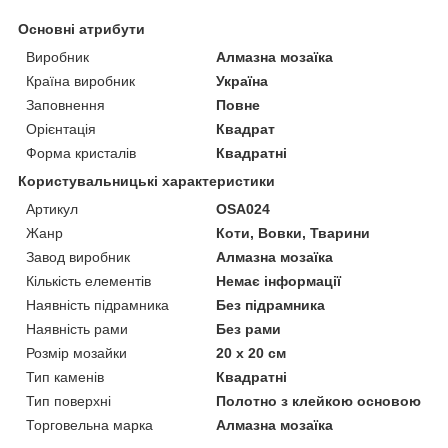
Основні атрибути
Виробник
Алмазна мозаїка
Країна виробник
Україна
Заповнення
Повне
Орієнтація
Квадрат
Форма кристалів
Квадратні
Користувальницькі характеристики
Артикул
OSA024
Жанр
Коти, Вовки, Тварини
Завод виробник
Алмазна мозаїка
Кількість елементів
Немає інформації
Наявність підрамника
Без підрамника
Наявність рами
Без рами
Розмір мозайки
20 х 20 см
Тип каменів
Квадратні
Тип поверхні
Полотно з клейкою основою
Торговельна марка
Алмазна мозаїка