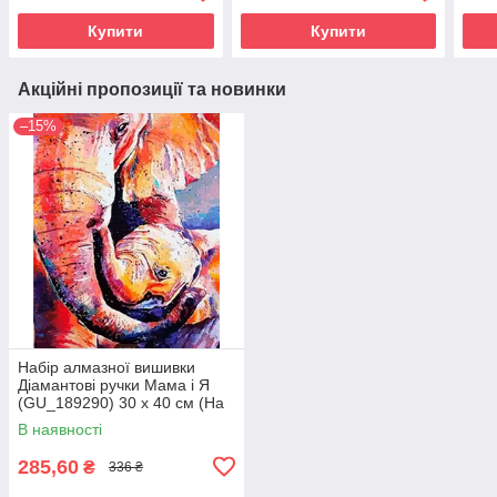
Купити
Купити
Акційні пропозиції та новинки
–15%
Набір алмазної вишивки
Діамантові ручки Мама і Я
(GU_189290) 30 х 40 см (На
підрамнику)
В наявності
285,60
₴
336 ₴