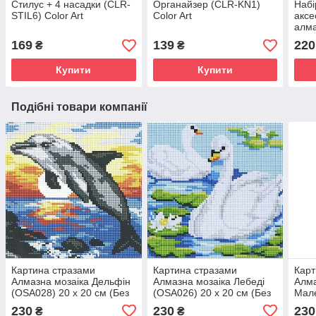
Стилус + 4 насадки (CLR-
Органайзер (CLR-KN1)
Набі
STIL6) Color Art
Color Art
аксе
алма
169
139
220
₴
₴
Купити
Купити
Подібні товари компанії
Картина стразами
Картина стразами
Карт
Алмазна мозаіка Дельфін
Алмазна мозаіка Лебеді
Алма
(OSA028) 20 х 20 см (Без
(OSA026) 20 х 20 см (Без
Мал
підрамника)
підрамника)
20 х
230
230
230
₴
₴
підр