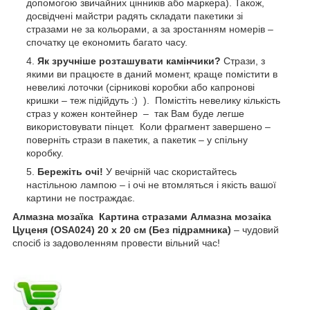
допомогою звичайних цінників або маркера). Також,
досвідчені майстри радять складати пакетики зі
стразами не за кольорами, а за зростанням номерів –
спочатку це економить багато часу.
Як зручніше розташувати камінчики?
Стрази, з
якими ви працюєте в даний момент, краще помістити в
невеликі лоточки (сірникові коробки або капронові
кришки – теж підійдуть :) ). Помістіть невелику кількість
страз у кожен контейнер – так Вам буде легше
використовувати пінцет. Коли фрагмент завершено –
поверніть стрази в пакетик, а пакетик – у спільну
коробку.
Бережіть очі!
У вечірній час скористайтесь
настільною лампою – і очі не втомляться і якість вашої
картини не постраждає.
Алмазна мозаїка Картина стразами Алмазна мозаіка
Цуценя (OSA024) 20 х 20 см (Без підрамника)
– чудовий
спосіб із задоволенням провести вільний час!