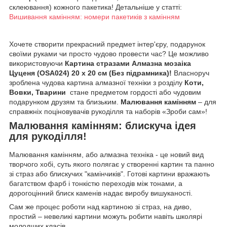
склеювання) кожного пакетика! Детальніше у статті:
Вишивання камінням: номери пакетиків з камінням
Хочете створити прекрасний предмет інтер'єру, подарунок
своїми руками чи просто чудово провести час? Це можливо
використовуючи
Картина стразами Алмазна мозаіка
Цуценя (OSA024) 20 х 20 см (Без підрамника)!
Власноруч
зроблена чудова картина алмазної техніки з розділу
Коти,
Вовки, Тварини
стане предметом гордості або чудовим
подарунком друзям та близьким.
Малювання камінням
– для
справжніх поціновувачів рукоділля та наборів «Зроби сам»!
Малювання камінням: блискуча ідея
для рукоділля!
Малювання камінням, або алмазна техніка - це новий вид
творчого хобі, суть якого полягає у створенні картин та панно
зі страз або блискучих "камінчиків". Готові картини вражають
багатством фарб і тонкістю переходів між тонами, а
дорогоцінний блиск каменів надає виробу вишуканості.
Сам же процес роботи над картиною зі страз, на диво,
простий – невеликі картини можуть робити навіть школярі
молодших класів.