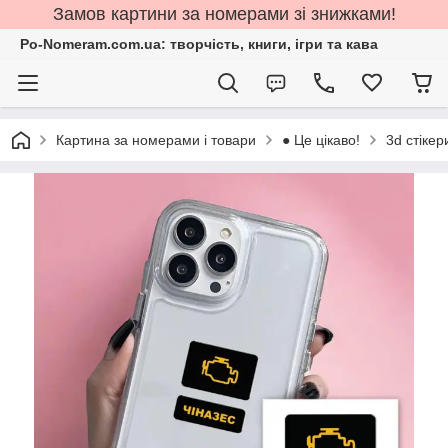
Замов картини за номерами зі знижками!
Po-Nomeram.com.ua: творчість, книги, ігри та кава
Картина за номерами і товари
● Це цікаво!
3d стіке