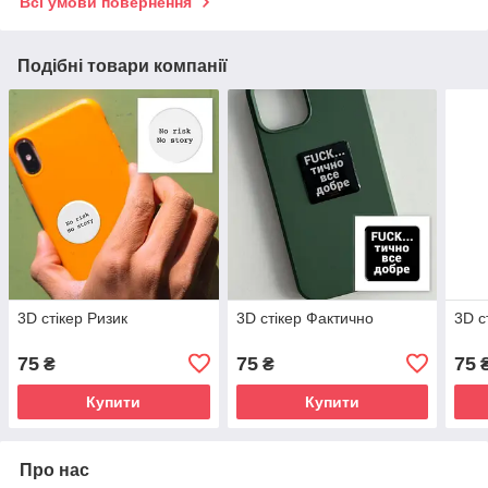
Всі умови повернення
Подібні товари компанії
3D стікер Ризик
3D стікер Фактично
3D с
75
75
75
₴
₴
Купити
Купити
Про нас