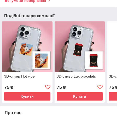
Всі умови повернення
Подібні товари компанії
3D-стікер Hot vibe
3D-стікер Lux bracelets
3D-с
75
75
75
₴
₴
Купити
Купити
Про нас