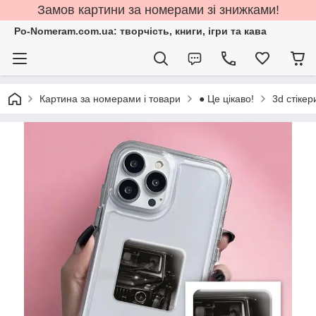
Замов картини за номерами зі знижками!
Po-Nomeram.com.ua: творчість, книги, ігри та кава
Картина за номерами і товари
● Це цікаво!
3d стіке