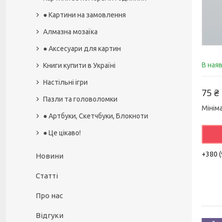
● Картини на замовлення
Алмазна мозаїка
● Аксесуари для картин
В ная
Книги купити в Україні
Настільні ігри
75 ₴
Пазли та головоломки
Мінім
● Артбуки, Скетчбуки, Блокноти
● Це цікаво!
+380 (
Новини
Статті
Про нас
Відгуки