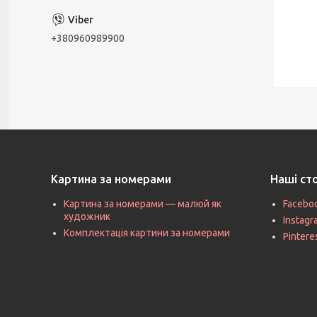
+380960989900
Картина за номерами
Наші ст
Картина за номерами — малюй як
Facebo
художник
Instag
Комплектація картини за номерами
Pintere