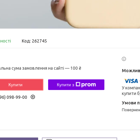
вності
Код:
262745
альна сума замовлення на сайті — 100 ₴
Купити
Купити з
У компан
купити б
96) 098-99-00
поверне