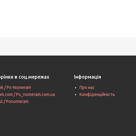
орінки в соц.мережах
Інформація
ok / Po-Nomeram
Про нас
ram.com / Po_nomeram.com.ua
Конфіденційність
st / Ponomeram