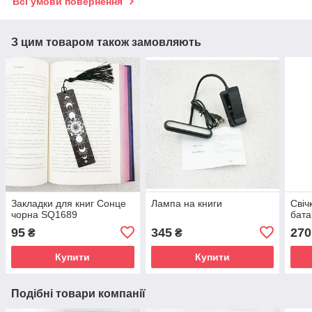
Всі умови повернення
З цим товаром також замовляють
Закладки для книг Сонце
Лампа на книги
Свіч
чорна SQ1689
бата
95
345
270
₴
₴
Купити
Купити
Подібні товари компанії