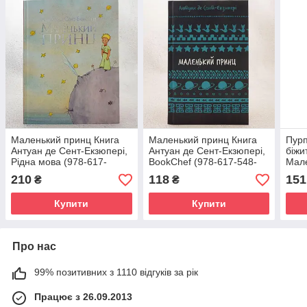
Маленький принц Книга
Маленький принц Книга
Пурп
Антуан де Сент-Екзюпері,
Антуан де Сент-Екзюпері,
біжи
Рідна мова (978-617-
BookChef (978-617-548-
Мале
8280-54-3)
300-8)
Олек
210
118
151
₴
₴
Сент
Вида
Купити
Купити
Про нас
99% позитивних з 1110 відгуків за рік
Працює з 26.09.2013