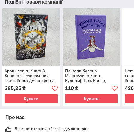
Подібні товари компанії
Кров і попіл. Книга 3.
Пригоди барона
Homo
Корона з позолочених
Мюнгаузена Книга
лашт
кісток Книга Дженніфер Л.
Рудольф Еріх Распе,
Книг
Арментраут, BookChef
Готфрід Бюргер, BookChef
Book
385,25
110
420
₴
₴
(978-617-548-120-2)
(978-617-548-095-3)
028-
Купити
Купити
Про нас
99% позитивних з 1107 відгуків за рік