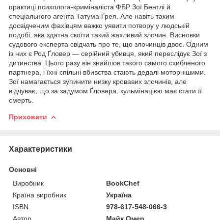
практиці психолога-криміналіста ФБР Зої Бентлі й
спеціального агента Татума Ґрея. Але навіть таким
досвідченим фахівцям важко уявити потвору у людській
подобі, яка здатна скоїти такий жахливий злочин. Висновки
судового експерта свідчать про те, що злочинців двоє. Одним
із них є Род Ґловер — серійний убивця, який переслідує Зої з
дитинства. Цього разу він знайшов такого самого схибленого
партнера, і їхні спільні вбивства стають дедалі моторнішими.
Зої намагається зупинити низку кровавих злочинів, але
відчуває, що за задумом Ґловера, кульмінацією має стати її
смерть.
Приховати
Характеристики
Основні
Виробник
BookChef
Країна виробник
Україна
ISBN
978-617-548-066-3
Автор
Майк Омер