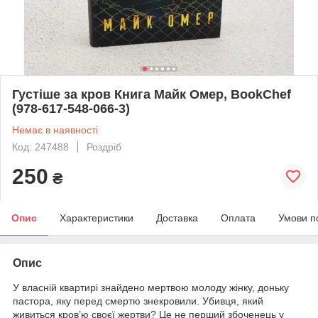
Густіше за кров Книга Майк Омер, BookChef
(978-617-548-066-3)
Немає в наявності
Код: 247488
Роздріб
250
₴
Опис
Характеристики
Доставка
Оплата
Умови п
Опис
У власній квартирі знайдено мертвою молоду жінку, доньку
пастора, яку перед смертю знекровили. Убивця, який
живиться кров’ю своєї жертви? Це не перший збоченець у