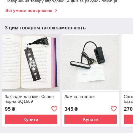
Повернення товару впродовж 14 днів за рахунок покупця
Всі умови повернення
З цим товаром також замовляють
Закладки для книг Сонце
Лампа на книги
Свіч
чорна SQ1689
бата
95
345
270
₴
₴
Купити
Купити