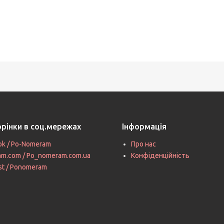
орінки в соц.мережах
Інформація
ok / Po-Nomeram
Про нас
ram.com / Po_nomeram.com.ua
Конфіденційність
st / Ponomeram