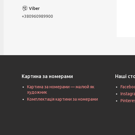
+380960989900
Картина за номерами
Наші ст
Картина за номерами — малюй як
Facebo
художник
Instag
Комплектація картини за номерами
Pintere