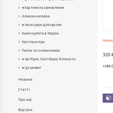
● Картини на замовлення
Алмазна мозаїка
● Аксесуари для картин
Книги купити в Україні
Немає
Настільні ігри
Пазли та головоломки
320 
● Артбуки, Скетчбуки, Блокноти
+380 (
● Це цікаво!
Новини
Статті
Про нас
Відгуки
.