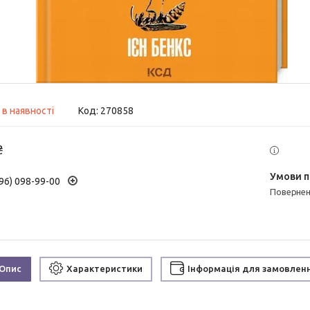
 в наявності
Код:
270858
₴
96) 098-99-00
поверне
Опис
Характеристики
Інформація для замовлен