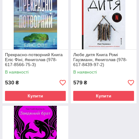
Прекрасно-потворний Книга
Любе дитя Книга Ромі
Еліс Фіні, #книголав (978-
Гаузманн, #книголав (978-
617-8566-75-3)
617-8439-97-2)
В наявності
В наявності
530
579
₴
₴
Купити
Купити