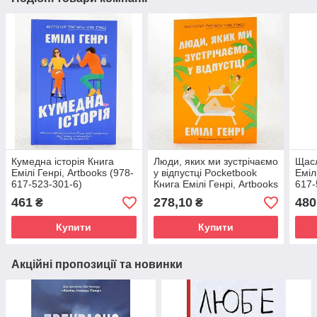
Кумедна історія Книга
Люди, яких ми зустрічаємо
Щасл
Емілі Генрі, Artbooks (978-
у відпустці Pocketbook
Еміл
617-523-301-6)
Книга Емілі Генрі, Artbooks
617-
(978-617-523-213-2)
461
278,10
480
₴
₴
Купити
Купити
Акційні пропозиції та новинки