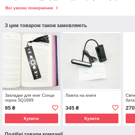
Всі умови повернення
З цим товаром також замовляють
Закладки для книг Сонце
Лампа на книги
Свіч
чорна SQ1689
бата
95
345
270
₴
₴
Купити
Купити
Подібні товари компанії