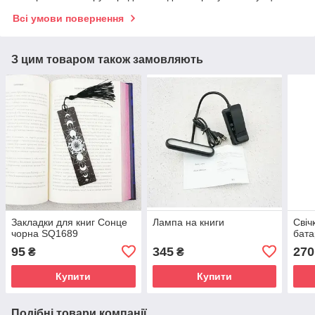
Всі умови повернення
З цим товаром також замовляють
Закладки для книг Сонце
Лампа на книги
Свіч
чорна SQ1689
бата
95
345
270
₴
₴
Купити
Купити
Подібні товари компанії