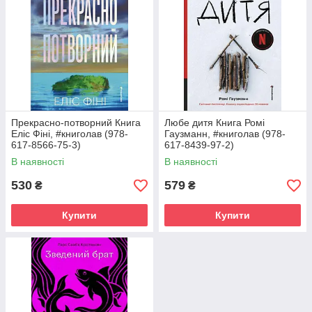
Прекрасно-потворний Книга
Любе дитя Книга Ромі
Еліс Фіні, #книголав (978-
Гаузманн, #книголав (978-
617-8566-75-3)
617-8439-97-2)
В наявності
В наявності
530
579
₴
₴
Купити
Купити