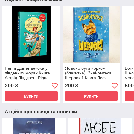
Пеппі Довгапанчоха у
Як воно бути йорком
Боги
південних морях Книга
(блакитна). Знайомтеся
Шелб
Астрід Ліндґрен, Рідна
Шерлок 1 Книга Леся
мова
мова (978-617-8373-38-2)
Антонова, Рідна мова
200
200
500
₴
₴
(978-617-8373-93-1)
Купити
Купити
Акційні пропозиції та новинки