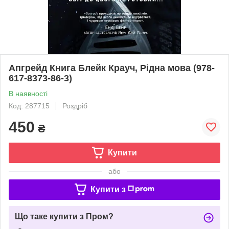
Апгрейд Книга Блейк Крауч, Рідна мова (978-
617-8373-86-3)
В наявності
Код: 287715
Роздріб
450
₴
Купити
або
Купити з
Що таке купити з Пром?