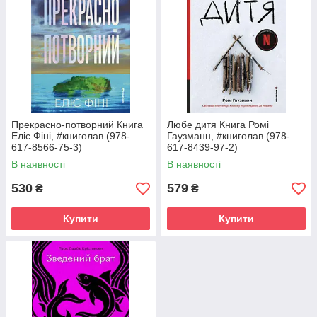
Прекрасно-потворний Книга
Любе дитя Книга Ромі
Еліс Фіні, #книголав (978-
Гаузманн, #книголав (978-
617-8566-75-3)
617-8439-97-2)
В наявності
В наявності
530
579
₴
₴
Купити
Купити