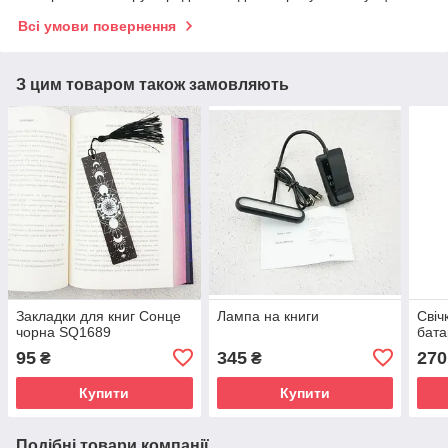
Всі умови повернення
З цим товаром також замовляють
Закладки для книг Сонце
Лампа на книги
Свіч
чорна SQ1689
бата
95
345
270
₴
₴
Купити
Купити
Подібні товари компанії