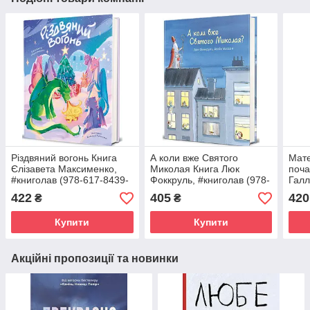
Різдвяний вогонь Книга
А коли вже Святого
Мат
Єлізавета Максименко,
Миколая Книга Люк
поча
#книголав (978-617-8439-
Фоккруль, #книголав (978-
Галл
55-2)
617-8439-05-7)
#кни
422
405
420
₴
₴
09-5
Купити
Купити
Акційні пропозиції та новинки