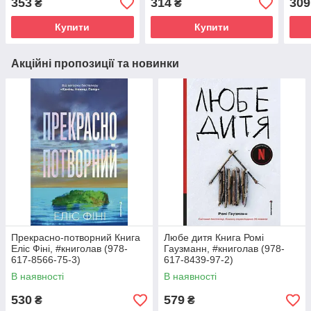
353
314
309
₴
₴
Купити
Купити
Акційні пропозиції та новинки
Прекрасно-потворний Книга
Любе дитя Книга Ромі
Еліс Фіні, #книголав (978-
Гаузманн, #книголав (978-
617-8566-75-3)
617-8439-97-2)
В наявності
В наявності
530
579
₴
₴