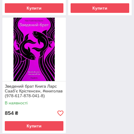
Купити
Купити
Зведений брат Книга Ларс
Сааб’є Крістенсен, #книголав
(978-617-878-041-8)
В наявності
854
₴
Купити