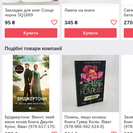
Закладки для книг Сонце
Лампа на книги
Свіч
чорна SQ1689
бата
95
345
270
₴
₴
Купити
Купити
Подібні товари компанії
Бріджертони: Віконт, який
Покинь, якщо кохаєш
Зали
мене кохав Книга Джулія
Книга Гувер Колін, Віват
Книг
Куїнн, Віват (978-617-170-
(978-966-942-514-0)
(978
029-1)