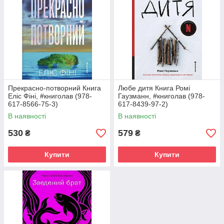
Прекрасно-потворний Книга
Любе дитя Книга Ромі
Еліс Фіні, #книголав (978-
Гаузманн, #книголав (978-
617-8566-75-3)
617-8439-97-2)
В наявності
В наявності
530
579
₴
₴
Купити
Купити