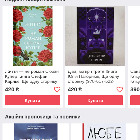
Життя — не роман Сюзан
Діва, матір і третя Книга
Сана
Купер Книга Стефан
Юлія Нагорнюк, Ще одну
Кліц
Карльє, Ще одну сторінку
сторінку (978-617-522-
Кліц
(978-617-522-585-1)
221-8)
(978
420
420
390
₴
₴
Купити
Купити
Акційні пропозиції та новинки