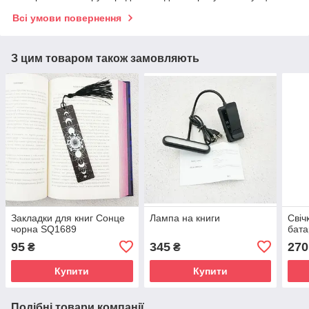
Всі умови повернення
З цим товаром також замовляють
Закладки для книг Сонце
Лампа на книги
Свіч
чорна SQ1689
бата
95
345
270
₴
₴
Купити
Купити
Подібні товари компанії