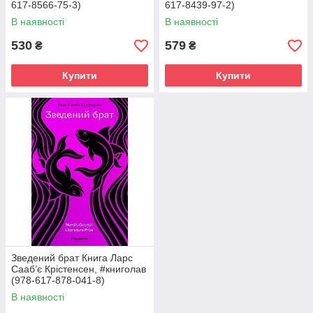
617-8566-75-3)
617-8439-97-2)
В наявності
В наявності
530
579
₴
₴
Купити
Купити
Зведений брат Книга Ларс
Сааб’є Крістенсен, #книголав
(978-617-878-041-8)
В наявності