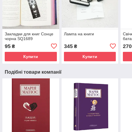
Закладки для книг Сонце
Лампа на книги
Свіч
чорна SQ1689
бата
95
345
270
₴
₴
Купити
Купити
Подібні товари компанії