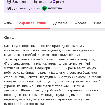
Замовлення під захистом
Доступна доставка
Опис
Характеристики
Доставка
Оплата
Умови 
Опис
Ключі від теперішнього завжди припадають пилом у
минулому. Та чи кожен має відвагу добровільно відімкнути
комори своєї памʼяті, де замкнено зраду і підступ,
законсервовано брехню? Як часто наші вчинки в минулому
б’ють рикошетом по рідних, кардинально змінюючи їхні
життя? Якнайточніші маркери 70-80-90-х років ХХ ст., аж до
побутових дрібниць: тотальна ідеологічна цензура будь-якої
сфери життя, шантаж і підступи КҐБ, а також намагання героїв
скинутися своїх привидів — усе це в новому романі визначної
української письменниці Марії Матіос «Жінці можна
довіряти». Шинелі і методи роботи МҐБ і каральних органів з
попередніх книжок письменниці нікуди не ділися — вони
перекочували в сучасні кабінети і перетворилися у більш
витончені ігри з жертвами.