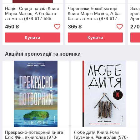
Нація. Серце навпіл Книга
Черевички Божої матері
Закл
Марія Матіос, А-ба-ба-га-
Книга Марія Матіос, А-ба-
кров
ла-ма-га (978-617-585-
ба-га-ла-ма-га (978-617-
Арен
287-3)
585-224-8)
га (
450
365
270
₴
₴
Купити
Купити
Акційні пропозиції та новинки
Прекрасно-потворний Книга
Любе дитя Книга Ромі
Еліс Фіні, #книголав (978-
Гаузманн, #книголав (978-