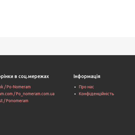
орінки в соц.мережах
Інформація
ok / Po-Nomeram
Про нас
ram.com / Po_nomeram.com.ua
Конфіденційність
st / Ponomeram