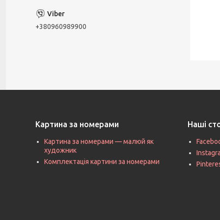
+380960989900
Картина за номерами
Наші ст
Картина за номерами — малюй як
Facebo
художник
Instag
Комплектація картини за номерами
Pintere