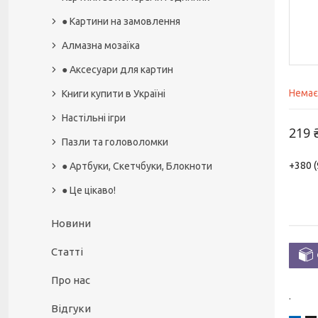
● Картини на замовлення
Алмазна мозаїка
● Аксесуари для картин
Немає
Книги купити в Україні
Настільні ігри
219 
Пазли та головоломки
+380 (
● Артбуки, Скетчбуки, Блокноти
● Це цікаво!
Новини
Статті
Про нас
.
Відгуки