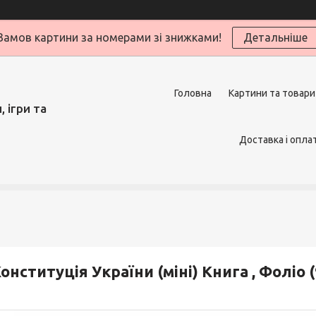
Замов картини за номерами зі знижками!
Детальніше
Головна
Картини та товари
 ігри та
Доставка і опла
онституцiя України (мiнi) Книга , Фоліо 