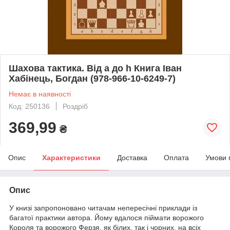
Шахова тактика. Від a до h Книга Іван
Хабінець, Богдан (978-966-10-6249-7)
Немає в наявності
Код: 250136
Роздріб
369,99
₴
Опис
Характеристики
Доставка
Оплата
Умови 
Опис
У книзі запропоновано читачам непересічні приклади із
багатої практики автора. Йому вдалося піймати ворожого
Короля та ворожого Ферзя, як білих, так і чорних, на всіх