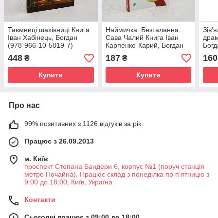
Таємниці шахівниці Книга
Наймичка. Безталанна.
Зів’
Іван Хабінець, Богдан
Сава Чалий Книга Іван
драм
(978-966-10-5019-7)
Карпенко-Карий, Богдан
Богд
(978-966-10-6228-2)
9)
448
187
160
₴
₴
Купити
Купити
Про нас
99% позитивних з 1126 відгуків за рік
Працює з 26.09.2013
м. Київ
проспект Степана Бандери 6, корпус №1 (поруч станція
метро Почайна). Працює склад з понеділка по п'ятницю з
9:00 до 18:00, Київ, Україна
Контакти
Сьогодні працює з 09:00 до 18:00