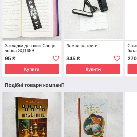
Закладки для книг Сонце
Лампа на книги
Свіч
чорна SQ1689
бата
95
345
270
₴
₴
Купити
Купити
Подібні товари компанії