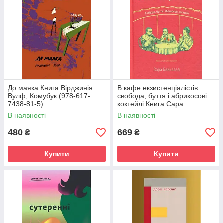
До маяка Книга Вірджинія
В кафе екзистенціалістів:
Вулф, Комубук (978-617-
свобода, буття і абрикосові
7438-81-5)
коктейлі Книга Сара
Бейквелл, Комубук (978-617-
В наявності
В наявності
7438-46-4)
480
669
₴
₴
Купити
Купити