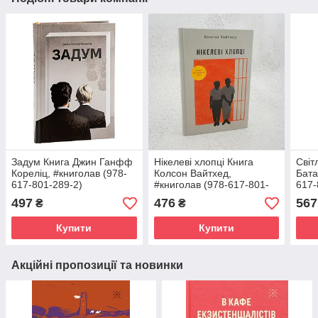
Задум Книга Джин Ганфф
Нікелеві хлопці Книга
Світ
Кореліц, #книголав (978-
Колсон Вайтхед,
Бата
617-801-289-2)
#книголав (978-617-801-
617-
212-0)
497
476
567
₴
₴
Купити
Купити
Акційні пропозиції та новинки