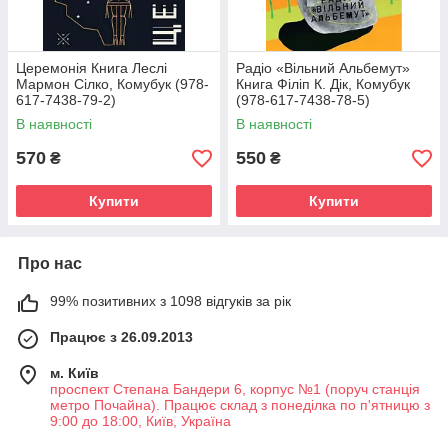
Церемонія Книга Леслі
Радіо «Вільний Альбемут»
Мармон Сілко, Комубук (978-
Книга Філіп К. Дік, Комубук
617-7438-79-2)
(978-617-7438-78-5)
В наявності
В наявності
570
550
₴
₴
Купити
Купити
Про нас
99% позитивних з 1098 відгуків за рік
Працює з 26.09.2013
м. Київ
проспект Степана Бандери 6, корпус №1 (поруч станція
метро Почайна). Працює склад з понеділка по п'ятницю з
9:00 до 18:00, Київ, Україна