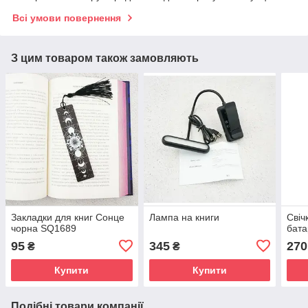
Всі умови повернення
З цим товаром також замовляють
Закладки для книг Сонце
Лампа на книги
Свіч
чорна SQ1689
бата
95
345
270
₴
₴
Купити
Купити
Подібні товари компанії