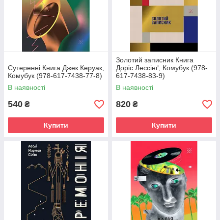
Золотий записник Книга
Сутеренні Книга Джек Керуак,
Доріс Лессінґ, Комубук (978-
Комубук (978-617-7438-77-8)
617-7438-83-9)
В наявності
В наявності
540
820
₴
₴
Купити
Купити