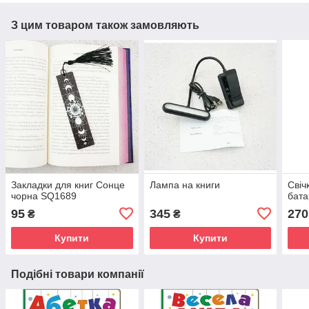
З цим товаром також замовляють
Закладки для книг Сонце
Лампа на книги
Свіч
чорна SQ1689
бата
95
345
270
₴
₴
Купити
Купити
Подібні товари компанії