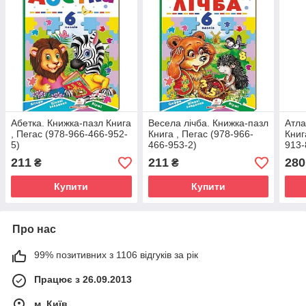
Абетка. Книжка-пазл Книга
Весела лічба. Книжка-пазл
Атла
, Пегас (978-966-466-952-
Книга , Пегас (978-966-
Книг
5)
466-953-2)
913-
211
211
280
₴
₴
Купити
Купити
Про нас
99% позитивних з 1106 відгуків за рік
Працює з 26.09.2013
м. Київ