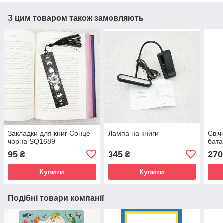
З цим товаром також замовляють
Закладки для книг Сонце
Лампа на книги
Свіч
чорна SQ1689
бата
95
345
270
₴
₴
Купити
Купити
Подібні товари компанії