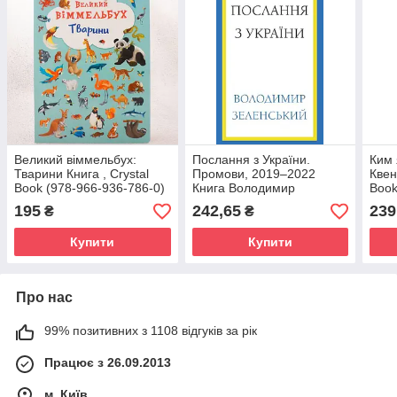
Великий віммельбух:
Послання з України.
Ким 
Тварини Книга , Crystal
Промови, 2019–2022
Квен
Book (978-966-936-786-0)
Книга Володимир
Book
Зеленський, BookChef
617-
195
242,65
239
₴
₴
(978-617-548-174-5)
Купити
Купити
Про нас
99% позитивних з 1108 відгуків за рік
Працює з 26.09.2013
м. Київ