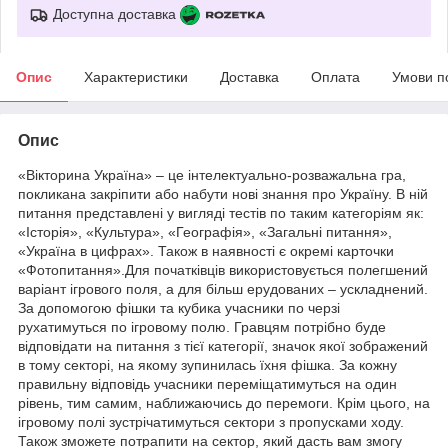
Доступна доставка
Опис
Характеристики
Доставка
Оплата
Умови п
Опис
«Вікторина Україна» – це інтелектуально-розважальна гра,
покликана закріпити або набути нові знання про Україну. В ній
питання представлені у вигляді тестів по таким категоріям як:
«Історія», «Культура», «Географія», «Загальні питання»,
«Україна в цифрах». Також в наявності є окремі карточки
«Фотопитання».Для початківців використовується полегшений
варіант ігрового поля, а для більш ерудованих – ускладнений.
За допомогою фішки та кубика учасники по черзі
рухатимуться по ігровому полю. Гравцям потрібно буде
відповідати на питання з тієї категорії, значок якої зображений
в тому секторі, на якому зупинилась їхня фішка. За кожну
правильну відповідь учасники переміщатимуться на один
рівень, тим самим, наближаючись до перемоги. Крім цього, на
ігровому полі зустрічатимуться сектори з пропусками ходу.
Також зможете потрапити на сектор, який дасть вам змогу