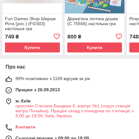
Fun Games Shop Ширше
Дерев’яна логічна дошка
Розу
Рота (рос.) (FGS03)
(С 75556) настільна гра
наст
настільна гра
749
800
748
₴
₴
Купити
Купити
Про нас
99% позитивних з 1109 відгуків за рік
Працює з 26.09.2013
м. Київ
проспект Степана Бандери 6, корпус №1 (поруч станція
метро Почайна). Працює склад з понеділка по п'ятницю з
9:00 до 18:00, Київ, Україна
Контакти
Сьогодні працює з 09:00 до 18:00