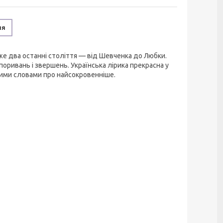
ня
айже два останні століття — від Шевченка до Любки.
оривань і звершень. Українська лірика прекрасна у
іжними словами про найсокровенніше.