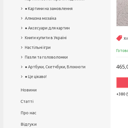
● Картини на замовлення
Алмазна мозаїка
● Аксесуари для картин
Книги купити в Україні
Хі
Настільні ігри
Готов
Пазли та головоломки
465,
● Артбуки, Скетчбуки, Блокноти
● Це цікаво!
Новини
+380 (
Статті
Про нас
Відгуки