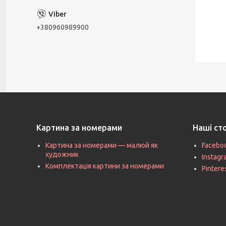
+380960989900
Картина за номерами
Наші ст
Картина за номерами — малюй як
Facebo
художник
Instag
Комплектація картини за номерами
Pintere