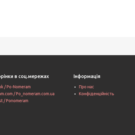
орінки в соц.мережах
Інформація
ok / Po-Nomeram
Про нас
ram.com / Po_nomeram.com.ua
Конфіденційність
st / Ponomeram