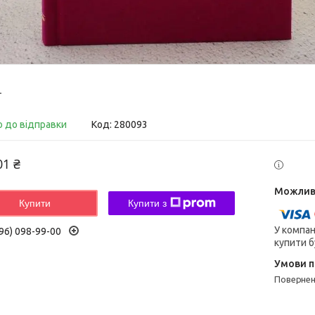
т
о до відправки
Код:
280093
01 ₴
Купити
Купити з
У компан
96) 098-99-00
купити б
поверне