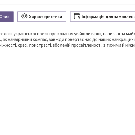
Опис
Характеристики
Інформація для замовлен
ології української поезії про кохання увійшли вірші, написані за м
, як найвірніший компас, завжди повертає нас до наших найкращих п
ніжності, красі, пристрасті, зболеній просвітленості, з тихими й н