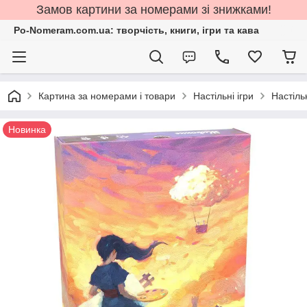
Замов картини за номерами зі знижками!
Po-Nomeram.com.ua: творчість, книги, ігри та кава
Картина за номерами і товари
Настільні ігри
Настільн
Новинка