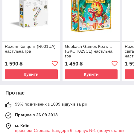
Rozum Концепт (R001UA)
Geekach Games Коатль
Rozu
настільна гра
(GKCH029CL) настільна
світ
гра
наст
1 590
1 450
1 5
₴
₴
Купити
Купити
Про нас
99% позитивних з 1099 відгуків за рік
Працює з 26.09.2013
м. Київ
проспект Степана Бандери 6, корпус №1 (поруч станція