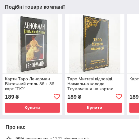
Подібні товари компанії
Карти Таро Ленорман
Таро Миттєві відповіді.
Карт
Вінтажний стиль 36 + 36
Навчальна колода.
карт "ТЮ"
Тлумачення на картах
189
189
189
₴
₴
Купити
Купити
Про нас
99% позитивних з 1121 відгука за рік