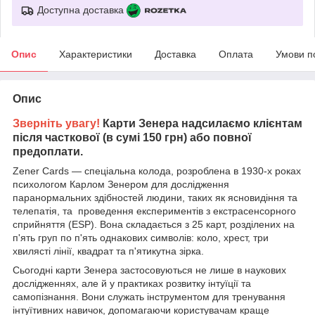
Доступна доставка
Опис
Характеристики
Доставка
Оплата
Умови п
Опис
Зверніть увагу!
Карти Зенера надсилаємо клієнтам
після часткової (в сумі 150 грн) або повної
предоплати.
Zener Cards — спеціальна колода, розроблена в 1930-х роках
психологом Карлом Зенером для дослідження
паранормальних здібностей людини, таких як ясновидіння та
телепатія, та проведення експериментів з екстрасенсорного
сприйняття (ESP). Вона складається з 25 карт, розділених на
п'ять груп по п'ять однакових символів: коло, хрест, три
хвилясті лінії, квадрат та п'ятикутна зірка.
Сьогодні карти Зенера застосовуються не лише в наукових
дослідженнях, але й у практиках розвитку інтуїції та
самопізнання. Вони служать інструментом для тренування
інтуїтивних навичок, допомагаючи користувачам краще