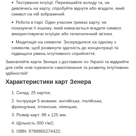
Тестування інтуїції: Перемішайте колоду та, не
дивлячись на карту, спробуйте відчути або вгадати, який
символ на ній зображений.
Робота в парі: Один учасник тримає карту, не
показуючи її іншому, який намагається вгадати символ,
використовуючи інтуїцію або телепатичний зв'язок.
Медитація на символи: Зосередьтеся на одному з
символів, щоб розвинути здатність до концентрації та
підвищити рівень інтуїтивного сприйняття.
Замовляйте карти Зенера з доставкою по Україні та відкрийте
для себе нові горизонти самопізнання та розвитку інтуїтивних
здібностей!
Характеристики карт Зенера
Склад: 25 карток;
Інструкція 5 мовами: англійська, італійська,
французька, іспанська, німецька;
Розмір карт: 88 х 125 мм;
Щільність 300 г/м2;
ISBN: 9788865274422;