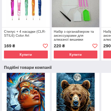
Стилус + 4 насадки (CLR-
Набір з органайзером та
Набі
STIL6) Color Art
аксессуарами для
аксе
алмазної вишивки
алма
169
220
290
₴
₴
Купити
Купити
Подібні товари компанії