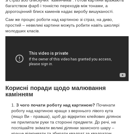
багатством фарб і тонкістю переходів між тонами, а
дорогоцінний блиск каменів надає виробу вишуканості.
Сам же процес роботи над картиною зі страз, на диво,
простий – невеликі картини можуть робити навіть школярі
молодших класів.
Корисні поради щодо малювання
камінням
З чого почати роботу над картиною?
Починати
роботу над картиною краще з верхнього лівого кута
(якщо Ви - правша), щоб до відкритих клейових ділянок
не прилипали руки та сторонні предмети. До речі, не
поспішайте знімати великі ділянки захисного шару –
краще відкривати та збирати квадрат за квадратом.