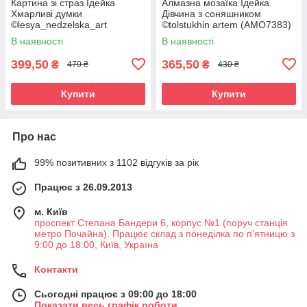
Картина зі страз Ідейка
Алмазна мозаїка Ідейка
Хмарливі думки
Дівчина з соняшником
©lesya_nedzelska_art
©tolstukhin artem (AMO7383)
(AMO7373) 40 х 50 см (На
40 х 40 см (На підрамнику)
В наявності
В наявності
підрамнику)
399,50
365,50
₴
₴
470 ₴
430 ₴
Купити
Купити
Про нас
99% позитивних з 1102 відгуків за рік
Працює з 26.09.2013
м. Київ
проспект Степана Бандери 6, корпус №1 (поруч станція
метро Почайна). Працює склад з понеділка по п'ятницю з
9:00 до 18:00, Київ, Україна
Контакти
Сьогодні працює з 09:00 до 18:00
Показати весь графік роботи