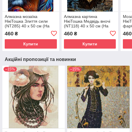
Алмазна мозаїка
Алмазна картина
Моза
НікіТошка Злиття сили
НікіТошка Медвідь вночі
Нікі
(NT285) 40 х 50 см (На
(NT118) 40 х 50 см (На
фарб
підрамнику)
підрамнику)
см (
460
460
460
₴
₴
Купити
Купити
Акційні пропозиції та новинки
–15%
–15%