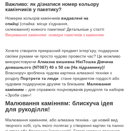
Важливо: як дізнатися номер кольору
камінчиків у пакетику?
Номерки кольорів камінчиків
видавлені на
спайці
(спайка: місце з'єднання,
склеювання) кожного пакетика! Детальніше у статті:
Вишивання камінням: номери пакетиків з камінням
Хочете створити прекрасний предмет інтер'єру, подарунок
своїми руками чи просто чудово провести час? Це можливо
використовуючи
Алмазна вишивка НікіТошка Дівчина
домашнього (NT087) 40 х 50 см (На підрамнику)!
Власноруч зроблена чудова картина алмазної техніки з
розділу
Портрети та люди
стане предметом гордості або
чудовим подарунком друзям та близьким.
Малювання
камінням
– для справжніх поціновувачів рукоділля та наборів
«Зроби сам»!
Малювання камінням: блискуча ідея
для рукоділля!
Малювання камінням, або алмазна техніка - це новий вид
творчого хобі, суть якого полягає у створенні картин та панно
зі страз або блискучих "камінчиків". Готові картини вражають