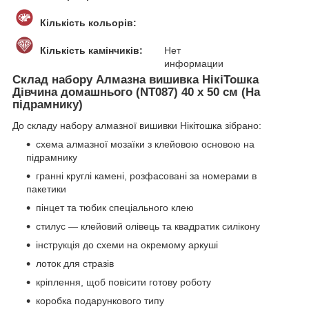
Кількість кольорів:
Кількість камінчиків:
Нет
информации
Склад набору Алмазна вишивка НікіТошка
Дівчина домашнього (NT087) 40 х 50 см (На
підрамнику)
До складу набору алмазної вишивки Нікітошка зібрано:
схема алмазної мозаїки з клейовою основою на
підрамнику
гранні круглі камені, розфасовані за номерами в
пакетики
пінцет та тюбик спеціального клею
стилус — клейовий олівець та квадратик силікону
інструкція до схеми на окремому аркуші
лоток для стразів
кріплення, щоб повісити готову роботу
коробка подарункового типу