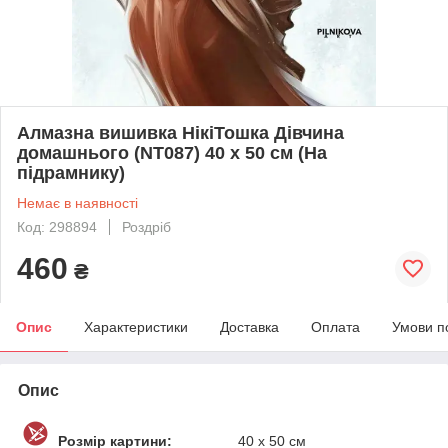
Алмазна вишивка НікіТошка Дівчина
домашнього (NT087) 40 х 50 см (На
підрамнику)
Немає в наявності
Код: 298894
Роздріб
460
₴
Опис
Характеристики
Доставка
Оплата
Умови п
Опис
Розмір картини:
40 х 50 см