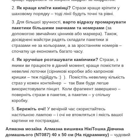
Як краще клеїти камінці?
Стрази краще кріпити у
шаховому порядку – тоді лінії будуть точні та рівні.
Для більшої зручності,
варто відразу промаркувати
пакетики більшими значками та номерами
(за
допомогою звичайних цінників або маркера). Також,
досвідчені майстри радять складати пакетики зі
стразами не за кольорами, а за зростанням номерів –
спочатку це економить багато часу.
Як зручніше розташувати камінчики?
Стрази, з
якими ви працюєте в даний момент, краще помістити в
невеликі лоточки (сірникові коробки або капронові
кришки – теж підійдуть :) ). Помістіть невелику кількість
страз у кожен контейнер – так Вам буде легше
використовувати пінцет. Коли фрагмент завершено –
поверніть стрази в пакетик, а пакетик – у спільну
коробку.
Бережіть очі!
У вечірній час скористайтесь
настільною лампою – і очі не втомляться і якість вашої
картини не постраждає.
Алмазна мозаїка Алмазна вишивка НікіТошка Дівчина
домашнього (NT087) 40 х 50 см (На підрамнику)
– чудовий