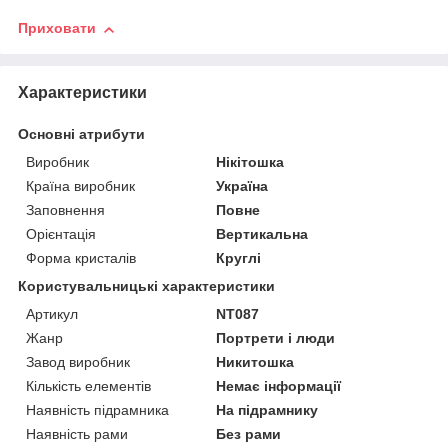
Приховати
Характеристики
Основні атрибути
Виробник
Нікітошка
Країна виробник
Україна
Заповнення
Повне
Орієнтація
Вертикальна
Форма кристалів
Круглі
Користувальницькі характеристики
Артикул
NT087
Жанр
Портрети і люди
Завод виробник
Никитошка
Кількість елементів
Немає інформації
Наявність підрамника
На підрамнику
Наявність рами
Без рами