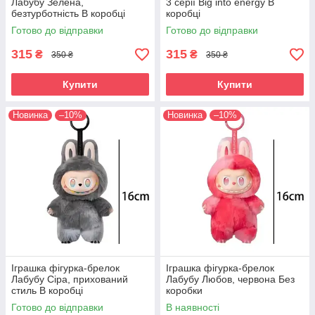
Лабубу Зелена,
3 серії Big into energy В
безтурботнiсть В коробці
коробці
Готово до відправки
Готово до відправки
315
315
₴
₴
350 ₴
350 ₴
Купити
Купити
Новинка
–10%
Новинка
–10%
Іграшка фігурка-брелок
Іграшка фігурка-брелок
Лабубу Сiра, прихований
Лабубу Любов, червона Без
стиль В коробці
коробки
Готово до відправки
В наявності