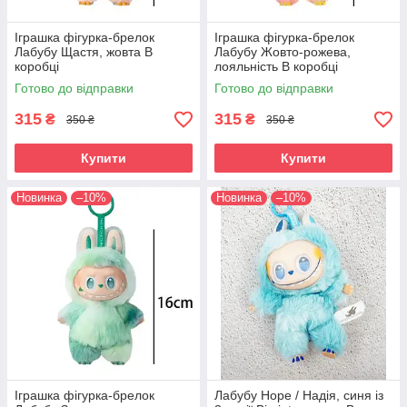
Іграшка фігурка-брелок
Іграшка фігурка-брелок
Лабубу Щастя, жовта В
Лабубу Жовто-рожева,
коробці
лояльнiсть В коробці
Готово до відправки
Готово до відправки
315
315
₴
₴
350 ₴
350 ₴
Купити
Купити
Новинка
–10%
Новинка
–10%
Іграшка фігурка-брелок
Лабубу Hope / Надiя, cиня із