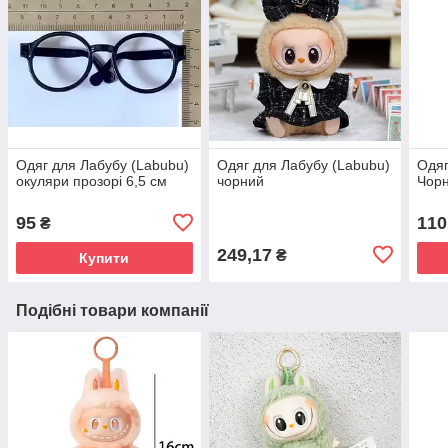
Одяг для Лабубу (Labubu)
Одяг для Лабубу (Labubu)
Одяг
окуляри прозорі 6,5 см
чорний
Чорн
95
110
₴
249,17
₴
Купити
Подібні товари компанії