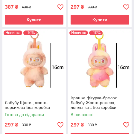
387
297
₴
₴
430 ₴
330 ₴
Купити
Купити
Новинка
–10%
Новинка
–10%
Іграшка фігурка-брелок
Лабубу Щастя, жовто-
Лабубу Жовто-рожева,
персикова Без коробки
лояльнiсть Без коробки
Готово до відправки
В наявності
297
297
₴
₴
330 ₴
330 ₴