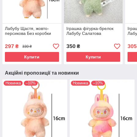
Лабубу Щастя, жовто-
Іграшка фігурка-брелок
Ігра
персикова Без коробки
Лабубу Салатова
Лабу
297
350
305
₴
₴
330 ₴
Купити
Купити
Акційні пропозиції та новинки
Новинка
–10%
Новинка
–10%