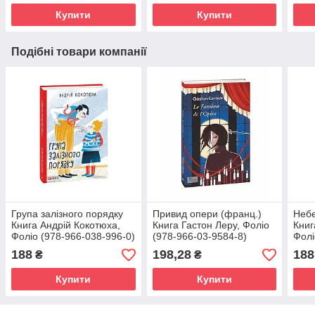
Купити
Купити
Подібні товари компанії
Група залізного порядку
Привид опери (франц.)
Неб
Книга Андрій Кокотюха,
Книга Гастон Леру, Фоліо
Книг
Фоліо (978-966-038-996-0)
(978-966-03-9584-8)
Фолі
188
198,28
188
₴
₴
Купити
Купити