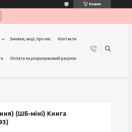
Кошик
Знижки, акції, про нас
Контакти
та
Оплата на розрахунковий рахунок
ння) (ШБ-міні) Книга
93)