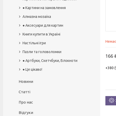
● Картини на замовлення
Алмазна мозаїка
● Аксесуари для картин
Книги купити в Україні
Немає
Настільні ігри
Пазли та головоломки
166 
● Артбуки, Скетчбуки, Блокноти
+380 (
● Це цікаво!
Новини
Статті
Про нас
Відгуки