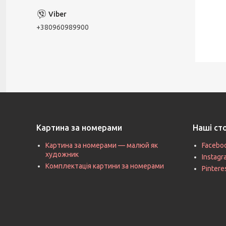
+380960989900
Картина за номерами
Наші ст
Картина за номерами — малюй як
Facebo
художник
Instag
Комплектація картини за номерами
Pintere