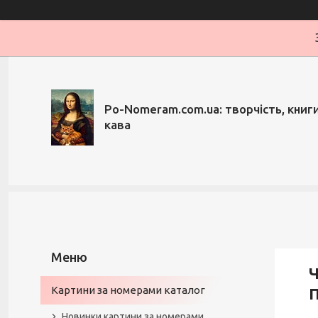
Po-Nomeram.com.ua: творчість, книги,
кава
Ч
Картини за номерами каталог
П
Новинки картини за номерами