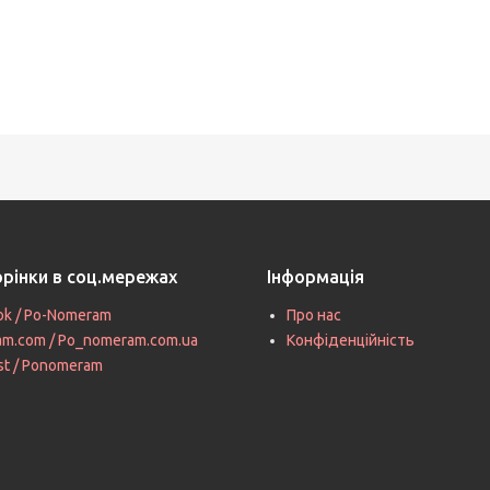
орінки в соц.мережах
Інформація
ok / Po-Nomeram
Про нас
ram.com / Po_nomeram.com.ua
Конфіденційність
st / Ponomeram