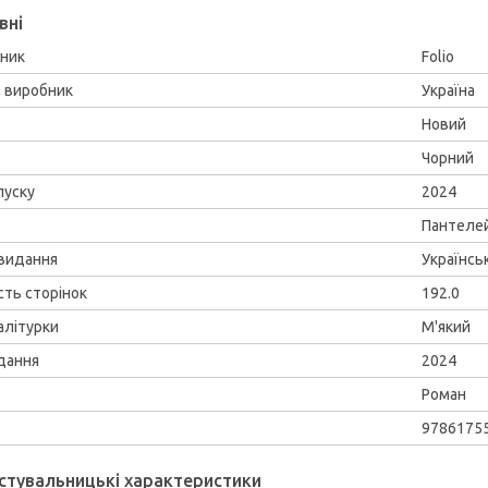
вні
ник
Folio
а виробник
Україна
Новий
Чорний
пуску
2024
Пантеле
видання
Українсь
сть сторінок
192.0
алітурки
М'який
идання
2024
Роман
9786175
стувальницькі характеристики