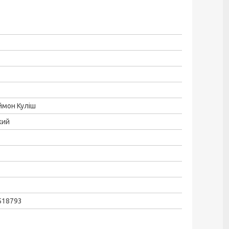
ймон Куліш
кий
518793