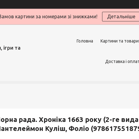
Замов картини за номерами зі знижками!
Детальніше
Головна
Картини та товари
 ігри та
Доставка і опла
орна рада. Хроніка 1663 року (2-ге вида
антелеймон Куліш, Фоліо (97861755187