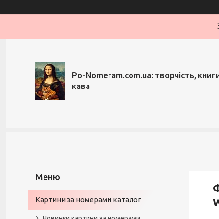
Po-Nomeram.com.ua: творчість, книги,
кава
Ф
Картини за номерами каталог
W
Новинки картини за номерами