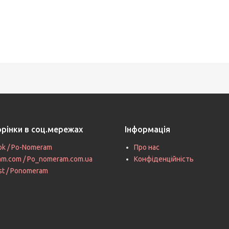
орінки в соц.мережах
Інформація
ok / Po-Nomeram
Про нас
ram.com / Po_nomeram.com.ua
Конфіденційність
st / Ponomeram