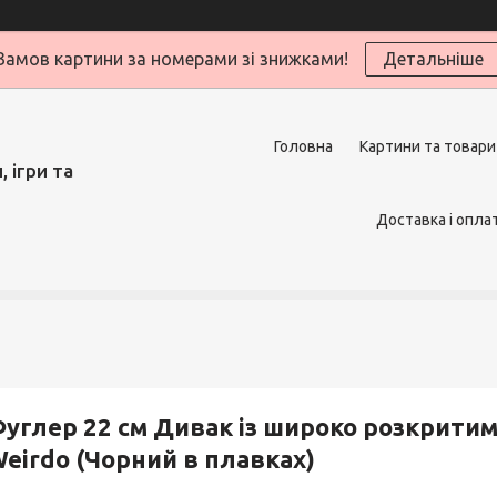
Замов картини за номерами зі знижками!
Детальніше
Головна
Картини та товари
 ігри та
Доставка і опла
углер 22 см Дивак із широко розкритими
eirdo (Чорний в плавках)