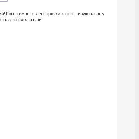
вий! Його темно-зелені зірочки загіпнотизують вас у
віться на його штани!