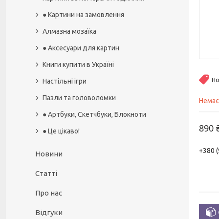
● Картини на замовлення
Алмазна мозаїка
● Аксесуари для картин
Книги купити в Україні
Но
Настільні ігри
Пазли та головоломки
Немає
● Артбуки, Скетчбуки, Блокноти
890 
● Це цікаво!
+380 (
Новини
Статті
Про нас
Відгуки