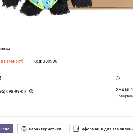
винка
 в наявності
Код:
300986
₴
96) 098-99-00
поверне
Опис
Характеристики
Інформація для замовлен