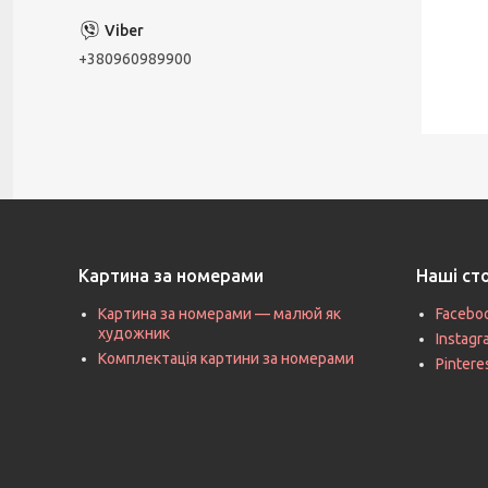
+380960989900
Картина за номерами
Наші ст
Картина за номерами — малюй як
Facebo
художник
Instag
Комплектація картини за номерами
Pintere