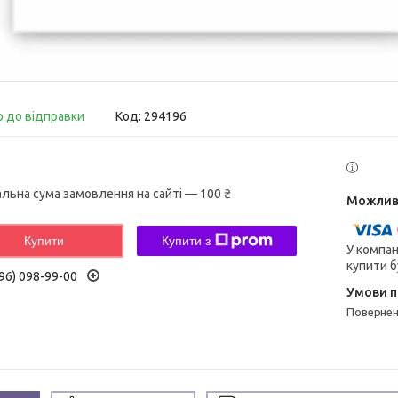
о до відправки
Код:
294196
альна сума замовлення на сайті — 100 ₴
Купити
Купити з
У компан
купити б
96) 098-99-00
поверне