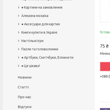
● Картини на замовлення
Алмазна мозаїка
● Аксесуари для картин
Готов
Книги купити в Україні
Настільні ігри
75 ₴
Пазли та головоломки
Мінім
● Артбуки, Скетчбуки, Блокноти
● Це цікаво!
+380 (
Новини
Статті
Про нас
Відгуки