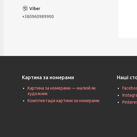
+380960989900
Картина за номерами
Наші ст
Картина за номерами — малюй як
Facebo
художник
Instag
Комплектація картини за номерами
Pintere