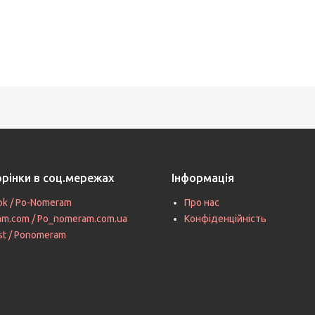
орінки в соц.мережах
Інформація
ok / Po-Nomeram
Про нас
ram.com / Po_nomeram.com.ua
Конфіденційність
st / Ponomeram