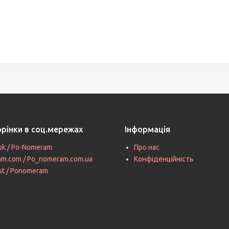
орінки в соц.мережах
Інформація
ok / Po-Nomeram
Про нас
ram.com / Po_nomeram.com.ua
Конфіденційність
st / Ponomeram