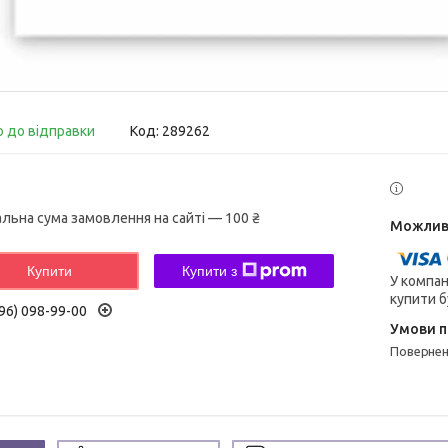
о до відправки
Код:
289262
альна сума замовлення на сайті — 100 ₴
Купити
Купити з
У компан
купити б
96) 098-99-00
поверне