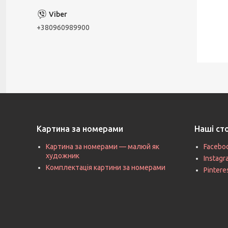
+380960989900
Картина за номерами
Наші ст
Картина за номерами — малюй як
Facebo
художник
Instag
Комплектація картини за номерами
Pintere