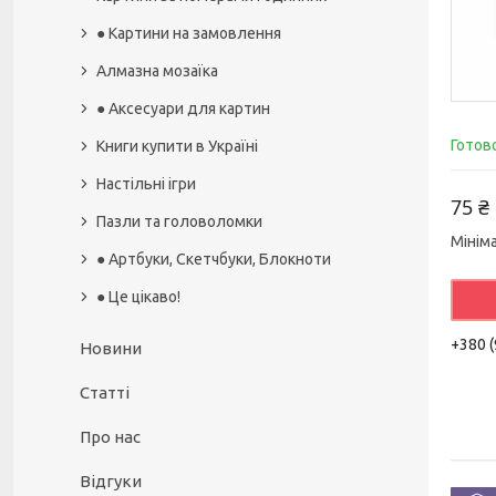
● Картини на замовлення
Алмазна мозаїка
● Аксесуари для картин
Готов
Книги купити в Україні
Настільні ігри
75 ₴
Пазли та головоломки
Мінім
● Артбуки, Скетчбуки, Блокноти
● Це цікаво!
+380 (
Новини
Статті
Про нас
Відгуки