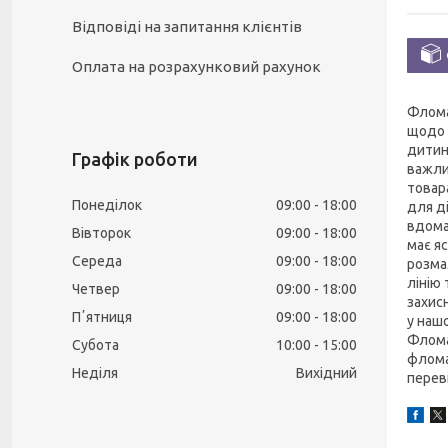
Відповіді на запитання клієнтів
Оплата на розрахунковий рахунок
Флома
щодо 
дитин
Графік роботи
важли
товар
Понеділок
09:00
18:00
для д
вдома
Вівторок
09:00
18:00
має яс
Середа
09:00
18:00
розма
лінію
Четвер
09:00
18:00
захис
Пʼятниця
09:00
18:00
у наш
Флома
Субота
10:00
15:00
флома
Неділя
Вихідний
переві