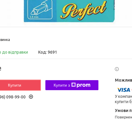
винка
о до відправки
Код:
9691
₴
Купити
Купити з
У компан
96) 098-99-00
купити б
поверне