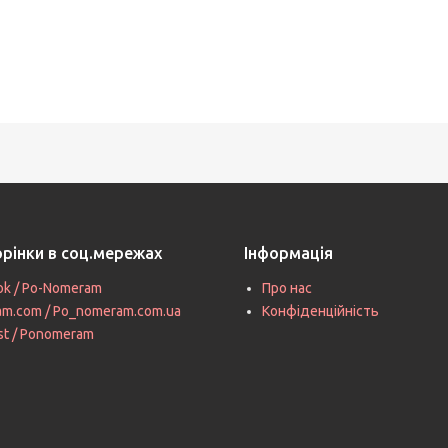
орінки в соц.мережах
Інформація
ok / Po-Nomeram
Про нас
ram.com / Po_nomeram.com.ua
Конфіденційність
st / Ponomeram