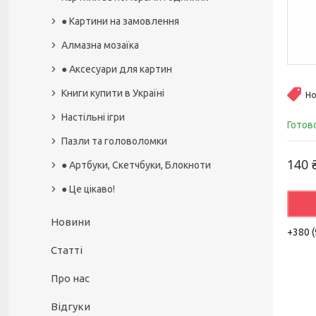
● Картини на замовлення
Алмазна мозаїка
● Аксесуари для картин
Книги купити в Україні
Но
Настільні ігри
Готов
Пазли та головоломки
140 
● Артбуки, Скетчбуки, Блокноти
● Це цікаво!
Новини
+380 (
Статті
Про нас
Відгуки