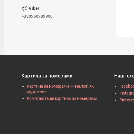
+380960989900
Картина за номерами
Наші ст
Картина за номерами — малюй як
Facebo
художник
Instag
Комплектація картини за номерами
Pintere