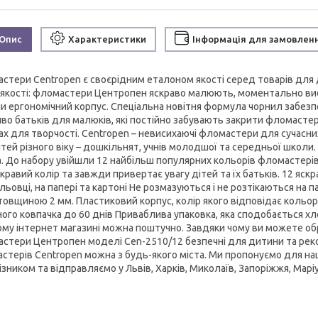
Опис
Характеристики
Інформація для замовлен
стери Centropen є своєрідним еталоном якості серед товарів для д
якості: фломастери Центропен яскраво малюють, моментально вис
и ергономічний корпус. Спеціальна новітня формула чорнил забезпеч
во батьків для малюків, які постійно забувають закрити фломасте
ах для творчості. Centropen – невисихаючі фломастери для сучасн
ітей різного віку – дошкільнят, учнів молодшої та середньої школи.
. До набору увійшли 12 найбільш популярних кольорів фломастерів,
кравий колір та завжди привертає увагу дітей та їх батьків. 12 яс
льовці, на папері та картоні Не розмазуються і не розтікаються на
 товщиною 2 мм. Пластиковий корпус, колір якого відповідає кольо
ного ковпачка до 60 днів Приваблива упаковка, яка сподобається х
ому інтернет магазині можна поштучно. Завдяки чому ви можете обра
стери Центропен моделі Cen-2510/12 безпечні для дитини та рек
стерів Centropen можна з будь-якого міста. Ми пропонуємо для на
зником та відправляємо у Львів, Харків, Миколаїв, Запоріжжя, Маріуп