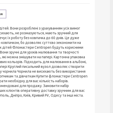
ня
ітей. Вони розроблені з урахуванням усіх вимог
ихають, не розмазуються, мають зручний для
ує їх роботу без ковпачка до 60 днів. Це дуже
р ковпачком, бо дозволяє суттєво зекономити на
их дітей Фломастери Centropen будуть корисними
 Вони зручні для уроків малювання та творчості
 які можна змішувати на папері. Картонна упаковка
кравих кольорів. Підходить для малювання в альбомі,
 папері Круглий писальний вузол дозволяє створити
ру чорнила Чорнила не висихають без використання
лопчикам та дівчаткам Купити фломастери Centropen
ти необхідну для вас кількість наборів.
омендовані для продажу. Замовити набір
ших клієнтів оперативну доставку зручним для вас
оль, Дніпро, Київ, Кривий Ріг, Одесу та інші міста.