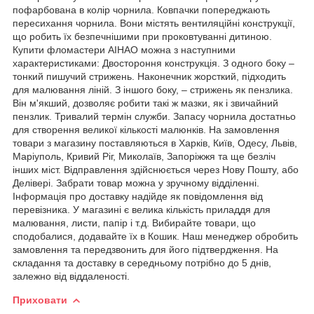
пофарбована в колір чорнила. Ковпачки попереджають
пересихання чорнила. Вони містять вентиляційні конструкції,
що робить їх безпечнішими при проковтуванні дитиною.
Купити фломастери AIHAO можна з наступними
характеристиками: Двостороння конструкція. З одного боку –
тонкий пишучий стрижень. Наконечник жорсткий, підходить
для малювання ліній. З іншого боку, – стрижень як пензлика.
Він м'якший, дозволяє робити такі ж мазки, як і звичайний
пензлик. Тривалий термін служби. Запасу чорнила достатньо
для створення великої кількості малюнків. На замовлення
товари з магазину поставляються в Харків, Київ, Одесу, Львів,
Маріуполь, Кривий Ріг, Миколаїв, Запоріжжя та ще безліч
інших міст. Відправлення здійснюється через Нову Пошту, або
Делівері. Забрати товар можна у зручному відділенні.
Інформація про доставку надійде як повідомлення від
перевізника. У магазині є велика кількість приладдя для
малювання, листи, папір і т.д. Вибирайте товари, що
сподобалися, додавайте їх в Кошик. Наш менеджер обробить
замовлення та передзвонить для його підтвердження. На
складання та доставку в середньому потрібно до 5 днів,
залежно від віддаленості.
Приховати