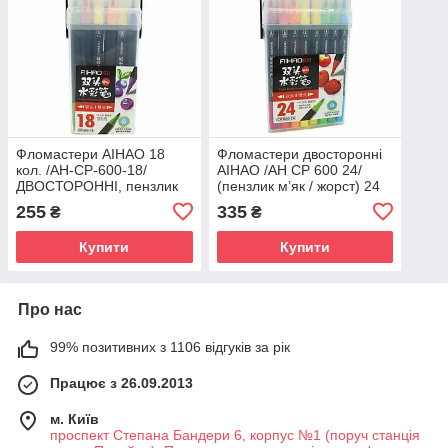
Фломастери AIHAO 18
Фломастери двосторонні
кол. /AH-CP-600-18/
AIHAO /AH CP 600 24/
ДВОСТОРОННІ, пензлик
(пензлик м’як / жорст) 24
м’який / жорсткий
коль (1/16/64) (20)
255
335
₴
₴
(1/20/80)
Купити
Купити
Про нас
99% позитивних з 1106 відгуків за рік
Працює з 26.09.2013
м. Київ
проспект Степана Бандери 6, корпус №1 (поруч станція