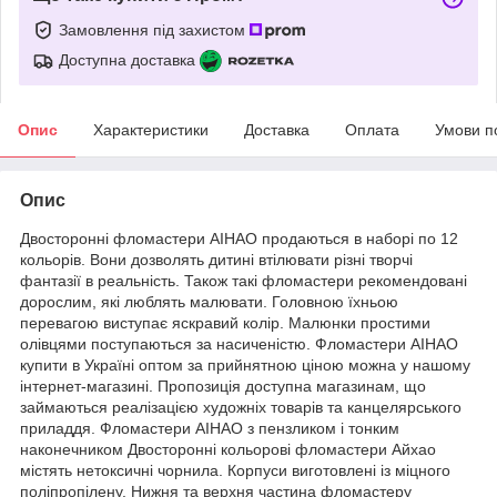
Замовлення під захистом
Доступна доставка
Опис
Характеристики
Доставка
Оплата
Умови п
Опис
Двосторонні фломастери AIHAO продаються в наборі по 12
кольорів. Вони дозволять дитині втілювати різні творчі
фантазії в реальність. Також такі фломастери рекомендовані
дорослим, які люблять малювати. Головною їхньою
перевагою виступає яскравий колір. Малюнки простими
олівцями поступаються за насиченістю. Фломастери AIHAO
купити в Україні оптом за прийнятною ціною можна у нашому
інтернет-магазині. Пропозиція доступна магазинам, що
займаються реалізацією художніх товарів та канцелярського
приладдя. Фломастери AIHAO з пензликом і тонким
наконечником Двосторонні кольорові фломастери Айхао
містять нетоксичні чорнила. Корпуси виготовлені із міцного
поліпропілену. Нижня та верхня частина фломастеру